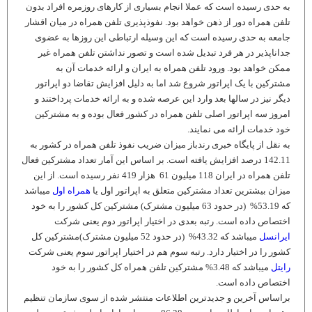
به حدی رسیده است که عملا انجام بسیاری از کارهای روزمره افراد بدون
تلفن همراه دور از ذهن خواهد بود. نفوذپذیری تلفن همراه در میان اقشار
جامعه به حدی رسیده است که این وسیله ارتباطی این روزها به عضوی
جداناپذیر در هر فرد تبدیل شده است و تصور نداشتن تلفن همراه غیر
ممکن خواهد بود. ورود تلفن همراه به ایران و ارائه خدمات آن به
مشترکین با یک اپراتور شروع شد اما به دلیل افزایش تقاضا دو اپراتور
دیگر نیز در سال­ها بعد وارد این عرصه شده و به ارائه خدمات پرداختند و
امروز سه اپراتور اصلی تلفن همراه در کشور فعال بوده و به مشترکین
خود خدمات ارائه می نمایند.
به نقل از پایگاه خبری رندباز میزان ضریب نفوذ تلفن همراه در کشور به
142.11 درصد افزایش یافته است. بر اساس این آمار تعداد مشترکین فعال
تلفن همراه در ایران 118 میلیون 61 هزار 419 نفر رسیده است. از این
میزان بیشترین تعداد مشترکین متعلق به اپراتور اول یا
همراه اول
می­باشد
که 53.19% (در حدود 63 میلیون مشترک) مشترکین کل کشور را به خود
اختصاص داده است. رتبه بعدی در اختیار اپراتور دوم یعنی شرکت
ایرانسل
می­باشد که 43.32% (در حدود 52 میلیون مشترک)مشترکین کل
کشور را در اختیار دارد. رتبه سوم هم در اختیار اپراتور سوم یعنی شرکت
رایتل
می­باشد که 3.48% مشترکین تلفن همراه کل کشور را به خود
اختصاص داده است.
براساس آخرین و جدیدترین اطلاعات منتشر شده از سوی سازمان تنظیم