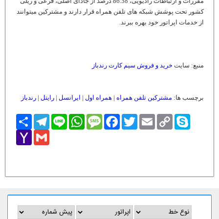
مقررات و ارتباطات رادیویی، 86.38 درصد از جاد­ای اصلی، فرعی و ریلی
کشور تحت پوشش شبکه ­های تلفن همراه قرار دارند و مشترکین می­توانند
از خدمات اپراتور خود بهره ببرند.
منبع: سایت
خرید و فروش سیم کارت رندباز
برچسب ها:
مشترکین تلفن همراه
|
همراه اول
|
ایرانسل
|
رایتل
|
رندباز
Skype
Copy
Email
Twitter
Facebook
Message
WhatsApp
Line
Telegram
اشتراک
Link
Yahoo
Gmail
Mail