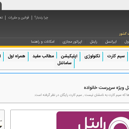
چرا رندباز؟
قوانین و مقررات
تع
ول
ایرانسل
رایتل
اپراتور مجازی
امکانات و راهنما
سیم کارت
تکنولوژی
اپلیکیشن
مطالب مفید
همراه اول
ا
سامانتل
یتل ویژه سرپرست خانواده
 ها که سیم کارت به نامشان نیست , سیم کارت رایگان در نظر گرفته است.