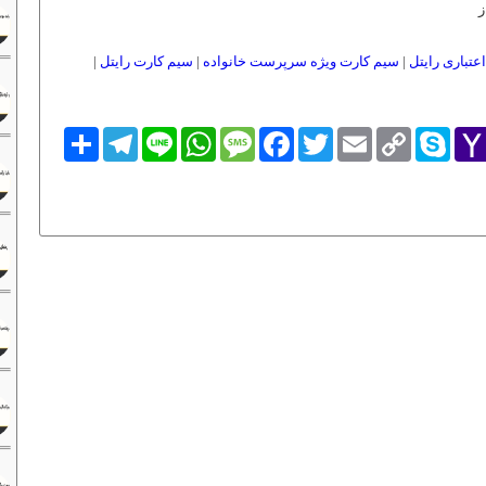
ز
عتباری رایتل
|
سیم کارت ویژه سرپرست خانواده
|
سیم کارت رایتل
|
Yaho
Skype
Copy
Email
Twitter
Facebook
Message
WhatsApp
Line
Telegram
اشتراک
Link
Mai