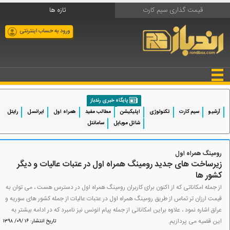
قیمت گذاری سیم کارت
تازه ها
ورود به حساب اینترنتی
پایگاه خبری رندباز
آرشیو
سیم کارت
تکنولوژی
اپلیکیشن
مطالب مفید
همراه اول
ایرانسل
رایتل
شاتل موبایل
سامانتل
رومینگ همراه اول
زیرساخت های جدید رومینگ همراه اول در عتبات عالیات و دیگر
کشور ها
از جمله امکاناتی که از اکنون برای کاربران رومینگ همراه اول در دسترس هست ، می توان به
قیمت ارزان تر تماس از طریق رومینگ همراه اول در عتبات عالیات از جمله کشور های سوریه و
عراق اشاره نمود ، علاوه براین امکاناتی از جمله پیام انونس نیز نامبرد که در ادامه بیشتر به
این قضیه می پردازیم.
تاریخ انتشار: ۱۶ /۰۹/ ۱۳۹۸