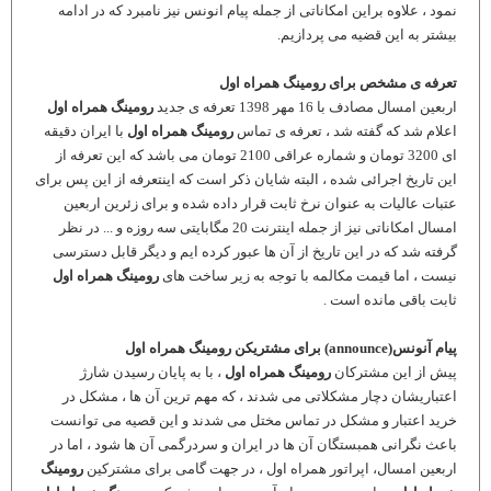
نمود ، علاوه براین امکاناتی از جمله پیام انونس نیز نامبرد که در ادامه
بیشتر به این قضیه می پردازیم.
تعرفه ی مشخص برای رومینگ همراه اول
اربعین امسال مصادف با 16 مهر 1398 تعرفه ی جدید
رومینگ همراه اول
اعلام شد که گفته شد ، تعرفه ی تماس
رومینگ همراه اول
با ایران دقیقه
ای 3200 تومان و شماره عراقی 2100 تومان می باشد که این تعرفه از
این تاریخ اجرائی شده ، البته شایان ذکر است که اینتعرفه از این پس برای
عتبات عالیات به عنوان نرخ ثابت قرار داده شده و برای زئرین اربعین
امسال امکاناتی نیز از جمله اینترنت 20 مگابایتی سه روزه و ... در نظر
گرفته شد که در این تاریخ از آن ها عبور کرده ایم و دیگر قابل دسترسی
نیست ، اما قیمت مکالمه با توجه به زیر ساخت های
رومینگ همراه اول
ثابت باقی مانده است .
پیام آنونس(
announce
)
برای مشتریکن رومینگ همراه اول
پیش از این مشترکان
رومینگ همراه اول
، با به پایان رسیدن شارژ
اعتباریشان دچار مشکلاتی می شدند ، که مهم ترین آن ها ، مشکل در
خرید اعتبار و مشکل در تماس مختل می شدند و این قصیه می توانست
باعث نگرانی همبستگان آن ها در ایران و سردرگمی آن ها شود ، اما در
اربعین امسال، اپراتور همراه اول ، در جهت گامی برای مشترکین
رومینگ