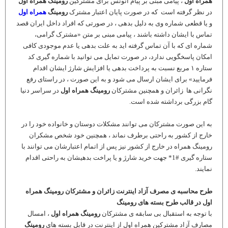
همراه اول
، پیامی مبنی بر پیام آنونس برای مشترکین
رومینگ همراه اول
در نظر گرفته است که در صورت پایان اعتبار مشترک
رومینگ
همراه اول
و یا قطعی شماره وی به دلیل بدهی ، در صورتی که افراد داخل ایران قصد
تماس با ایشان داشته باشند ، پیامی مبنی بر متن «مشترک گرامی،
شماره ای که با آن تماس گرفته اید به علت بدهی یا عدم موجودی کافی
امکان پاسخگویی ندارد، در صورت تمایل می توانید با شماره گیری کد
ستاره ۱ مربع نسبت به پرداخت بدهی یا افزایش شارژ ایشان اقدام
فرمایید» برای ایشان ارسال می شود و به این صورت ، در راستای رفع
نگرانی ها زائران و همچنین مشترکان
رومینگ همراه اول
در سراسر دنیا
گام بزرگی برداشته شده است.
به این صورت مشترکان می توانند مشکلات دوستان و خانواده خود را در
خارج از کشور به راحتی برطرف نماند ، همچنین خود شخص مشکران
رومینگ همراه در خارج از کشور نیز پس از اتمام اعتبارشان می توانند با
ستاره گیری
*1#
جهت خرید شارژ و یا پراخت بدهیشان به راحتی اقدام
نمایند.
طرح محاسبه ی مصرف آزاد اینترنت زائران و مشترکان رومینگ همراه
اول در قالب طرح بسته های رومینگ
با توجه به استقبال بی سابقه ی مشترکان
رومینگ همراه اول
، امسال
مصارف آزاد مشترکین همراه اول از اینترنت در قابل بسته های
رومینگ