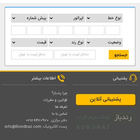
اطلاعات بیشتر
پشتیبانی
چرا رندباز؟
پشتیبانی آنلاین
قوانین و مقررات
تعرفه ها
تماس با ما
دفتر مرکزی :
02128420920
پست الکترونیک:
info@Rondbaz.com