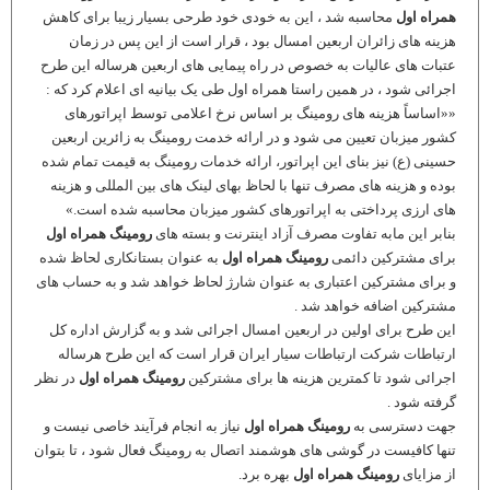
همراه اول
محاسبه شد ، این به خودی خود طرحی بسیار زیبا برای کاهش
هزینه های زائران اربعین امسال بود ، قرار است از این پس در زمان
عتبات های عالیات به خصوص در راه پیمایی های اربعین هرساله این طرح
اجرائی شود ، در همین راستا همراه اول طی یک بیانیه ای اعلام کرد که :
««اساساً هزینه های رومینگ بر اساس نرخ اعلامی توسط اپراتورهای
کشور میزبان تعیین می شود و در ارائه خدمت رومینگ به زائرین اربعین
حسینی (ع) نیز بنای این اپراتور، ارائه خدمات رومینگ به قیمت تمام شده
بوده و هزینه های مصرف تنها با لحاظ بهای لینک های بین المللی و هزینه
های ارزی پرداختی به اپراتورهای کشور میزبان محاسبه شده است.»
بنابر این مابه تفاوت مصرف آزاد اینترنت و بسته های
رومینگ همراه اول
برای مشترکین دائمی
رومینگ همراه اول
به عنوان بستانکاری لحاظ شده
و برای مشترکین اعتباری به عنوان شارژ لحاظ خواهد شد و به حساب های
مشترکین اضافه خواهد شد .
این طرح برای اولین در اربعین امسال اجرائی شد و به گزارش اداره کل
ارتباطات شرکت ارتباطات سیار ایران قرار است که این طرح هرساله
اجرائی شود تا کمترین هزینه ها برای مشترکین
رومینگ همراه اول
در نظر
گرفته شود .
جهت دسترسی به
رومینگ همراه اول
نیاز به انجام فرآیند خاصی نیست و
تنها کافیست در گوشی های هوشمند اتصال به رومینگ فعال شود ، تا بتوان
از مزایای
رومینگ همراه اول
بهره برد.