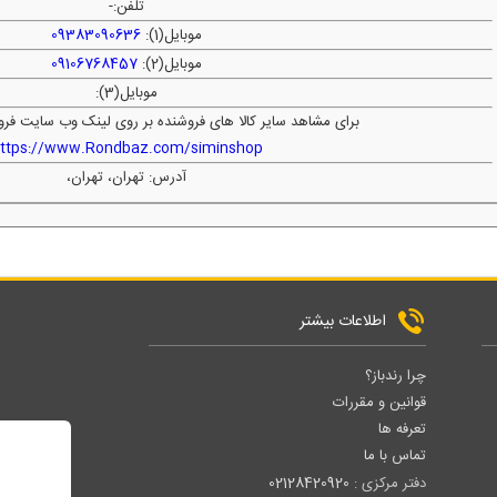
تلفن:
-
موبایل(1):
09383090636
موبایل(2):
09106768457
موبایل(3):
برای مشاهد سایر کالا های فروشنده بر روی لینک وب سایت فرو
ttps://www.Rondbaz.com/siminshop
آدرس: تهران، تهران،
اطلاعات بیشتر
چرا رندباز؟
قوانین و مقررات
تعرفه ها
تماس با ما
دفتر مرکزی :
02128420920