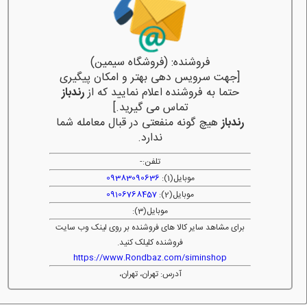
فروشنده: (فروشگاه سیمین)
[جهت سرویس دهی بهتر و امکان پیگیری
حتما به فروشنده اعلام نمایید که از
رندباز
تماس می گیرید.]
رندباز
هیچ گونه منفعتی در قبال معامله شما
ندارد.
تلفن:
-
موبایل(1):
09383090636
موبایل(2):
09106768457
موبایل(3):
برای مشاهد سایر کالا های فروشنده بر روی لینک وب سایت
فروشنده کلیلک کنید.
https://www.Rondbaz.com/siminshop
آدرس: تهران، تهران،