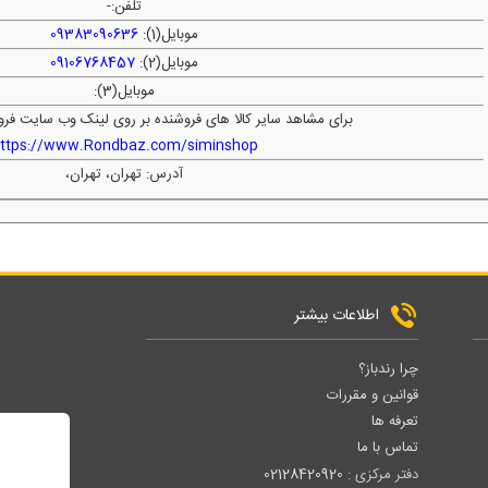
تلفن:
-
موبایل(1):
09383090636
موبایل(2):
09106768457
موبایل(3):
برای مشاهد سایر کالا های فروشنده بر روی لینک وب سایت فرو
ttps://www.Rondbaz.com/siminshop
آدرس: تهران، تهران،
اطلاعات بیشتر
چرا رندباز؟
قوانین و مقررات
تعرفه ها
تماس با ما
دفتر مرکزی :
02128420920