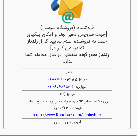
فروشنده: (فروشگاه سیمین)
[جهت سرویس دهی بهتر و امکان پیگیری
حتما به فروشنده اعلام نمایید که از
رندباز
تماس می گیرید.]
رندباز
هیچ گونه منفعتی در قبال معامله شما
ندارد.
تلفن:
-
موبایل(1):
09383090636
موبایل(2):
09106768457
موبایل(3):
برای مشاهد سایر کالا های فروشنده بر روی لینک وب سایت
فروشنده کلیلک کنید.
https://www.Rondbaz.com/siminshop
آدرس: تهران، تهران،