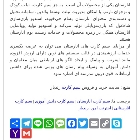
انارستان یکی از محصولات آن است. به جز سیم کارت، تبلت کودک
و نوجوان نارتب با امکان مدیریت تبلت توسط والدین، سامانه تحلیل
و دسته‌بندی محتوای انارستان به‌نام چی‌خوبه، استدیو بازی‌سازی
شاه‌غول که بازی‌موبایلی تولید می‌کند و استودیو تولید پویانمایی
انارستان همگی در زمره محصولات و خدمات زیست بوم انارستان
هستند.
از مزایای سیم کارت های انارستان می توان به عرضه یکسری
خدمات ارزشمندی در قالب سیستم های نوین دارای ارزش افزوده
مانند اینترنت و پیامک و ایجاد الگو های ارتباطی میان معلمان و
دانش آموزان به وسیله پیام رسان های بومی شده برای داشتن
ارتباطات قوی درون مدرسه ای اشاره نمود.
منبع : سایت خرید و فروش
سیم کارت
رندباز
برچسب ها:
سیم کارت انارستان
|
سیم کارت دانش آموزی
|
سیم کارت
انارستانی
|
اینترنت امن
|
رندباز
Skype
Copy
Email
Twitter
Facebook
Message
WhatsApp
Line
Telegram
اشتراک
Link
Yahoo
Gmail
Mail