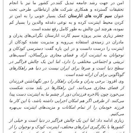
امن در جهت رشد جامعه تبدیل کنند.در کشور ما نیز با انجام
تحقیقات گسترده و همکاری شرکت های ارتباطاتی طرحی تحت
عنوان
سیم کارت های انارستان
کمک بسیار خوبی را به امن تر
کردن محیط اینترنت کرده و به نوعی دغدغه والدین را بسیار کم
نموده، هرچند این چالش به طور کامل رفع نشده است.
جعفر زیاری مدیر پروژه سیم‌ کارت انارستان نگرانی‌های پدران و
مادران در زمینه‌ی استفاده بی‌رویه و مدیریت نشده کودکان از
اینترنت را درست دانست و در این باره گفت:
دسترسی کودکان و
نوجوانان به اینترنت آزاد و فضای مجازی بزرگسالان، آسیب‌های
تربیتی و اجتماعی مختلفی را دارد، اما این یک چالش فراگیر در
سطح دنیا است و صرفا برای ایران نیست در دنیا هم راهکارهای
گوناگونی برای آن ارائه شده است.
وی افزود:
برخی پدران و مادران راهکار را دور نگهداشتن فرزندان
از فضای مجازی می‌دانند، این راهکارها در بلند مدت شکست
می‌خورد چون بالاخره فرزندان دور از چشم ما به اینترنت دست پیدا
می‌کنند. از طرفی اگر هم امکان اجرایی داشته باشد، با این کار ما
فرزند خودمان را از تمام امکانات و مزیت‌های اینترنت بی‌بهره
می‌کنیم.
زیاری ادامه داد:
اما این یک چالش فراگیر در دنیا است و خیلی از
کشورها با بکارگیری ابزارهای مختلف، اینترنت کودک و نوجوان را از