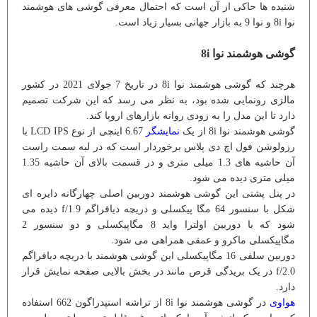
شنیده ها حاکی از آن است که احتمال معرفی گوشی های هوشمند
نوا 8i و نوا 9 به بازار جهانی بسیار زیاد است.
گوشی هوشمند نوا 8i
هرچند که گوشی هوشمند نوا 8i در تاریخ 7 جولای 2021 در کشور
مالزی رونمایی شده بود، به نظر می رسد که این شرکت تصمیم
دارد تا این مدل را به زودی روانه بازارهای اروپا کند.
گوشی هوشمند نوا 8i از یک
نمایشگر
6.67 اینچی از نوع LCD IPS با
رزولوشن فول اچ دی پلاس برخوردار است که در لبه سمت راست
آن حاشیه های 1.3 میلی متری و در قسمت بالای آن حاشیه 1.35
میلی متری دیده می شود.
در پنل پشتی این گوشی هوشمند دوربین اصلی چهارگانه دایره ای
شکل با سنسور 64 مگا پیکسلی و دریچه دیافراگم f/1.9 دیده می
شود که با دوربین اولترا واید 8 مگاپیکسلی و دو سنسور 2
مگاپیکسلی ماکرو و عمقی همراهی می شود.
دوربین سلفی 16 مگاپیکسلی این گوشی هوشمند با دریچه دیافراگم
f/2.0 در یک بریدگی قرص مانند در بخش بالایی صفحه نمایش قرار
دارد.
هواوی
در گوشی هوشمند نوا 8i از تراشه اسنپدراگون 662 استفاده