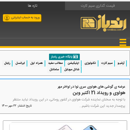
قیمت گذاری سیم کارت
تازه ها
ورود به حساب اینترنتی
پایگاه خبری رندباز
آرشیو
سیم کارت
تکنولوژی
اپلیکیشن
مطالب مفید
همراه اول
ایرانسل
رایتل
شاتل موبایل
سامانتل
عرضه ی گوشی های هواوی سری نوا در اواخر مهر
هواوی و رویداد 21 اکتبر وین
با توجه به سخنان نماینده شرکت هواوی در کشور رومانی، در این رویداد نباید منتظر
پرچمدار جدید این شرکت باشیم...
تاریخ انتشار: 22 مهر 1400