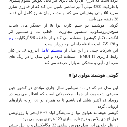
کرده است که انرژی آن را یک باتری غیر قابل تعویض لیتیوم پلیمری
با ظرفیت 4300 میلی آمپر ساعتی تامین می کند که از فناوری شارژ
سریع 66 واتی پشتیبانی می کند و مدت زمان شارژ کامل آن فقط
38 دقیقه می باشد.
گوشی هوشمند دو سیم کارته نوا 8i از حسگر های شتاب
سنج،ژیروسکوپ، سنسور مجاورت ، قطب نما و سنسور اثر
انگشت (کنار گوشی) استفاده می کند و از حافظه 8/6 گیگابایت
رم
و 128 گیگابایت حافظه داخلی برخوردار است.
این شرکت چینی در این مدل از
سیستم عامل
اندروید 10 در کنار
رابط کاربری EMUI 11 استفاده کرده و این مدل را در رنگ های
نقره ای، آبی و مشکی به بازار عرضه می کند.
گوشی هوشمند هواوی نوا 9
این مدل هم که در ماه سپتامبر سال جاری میلادی در کشور چین
معرفی شده بود، از جمله محصولاتی است که انتظار می رود در
رویداد 21 اکتبر شاهد آن باشیم تا به همراه نوا 8i روانه بازارهای
اروپایی گردد.
گوشی هوشمند هواوی نوا از نمایشگر اولد 6.67 اینچی با رزولوشن
فول اچ دی پلاس و نرخ تازه سازی 120 هرتزی بهره می برد.
در پنل جلویی این مدل دوربین سلفی 32 مگاپیکسل و در پنل پشتی