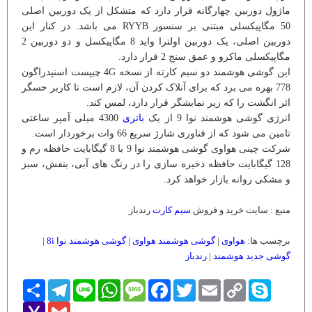
ماژول دوربین چهارگانه قرار دارد که متشکل از یک دوربین اصلی
50 مگاپیکسلی مبتنی بر سنسور RYYB می باشد. در کنار این
دوربین اصلی، یک دوربین اولترا واید 8 مگاپیکسل و دو دوربین 2
مگاپیکسلی ماکرو و عمق سنج 2 قرار دارد.
این گوشی هوشمند دو سیم کارته از نسخه 4G چیپست اسنپدراگون
778 بهره می برد که برای آنلاک کردن آن، لازم است تا کاربر حسگر
اثر انگشت را که زیر نمایشگر قرار دارد، لمس کند.
انرژی گوشی هوشمند نوا 9 از یک
باتری
4300 میلی آمپر ساعتی
تامین می شود که از فناوری شارژ سریع 66 وات برخوردار است.
شرکت چینی هواوی گوشی هوشمند نوا 9 با 8 گیگابایت حافظه رم و
128 گیگابایت حافظه ذخیره سازی را در رنگ های آبی، بنفش، سبز
و مشکی روانه بازار خواهد کرد.
منبع : سایت خرید و فروش
سیم کارت
رندباز
برچسب ها:
هواوی
|
گوشی هوشمند هواوی
|
گوشی هوشمند نوا 8i
|
گوشی جدید هوشمند
|
رندباز
Skype
Copy
Email
Twitter
Facebook
Message
WhatsApp
Line
Telegram
اشتراک
Link
Yahoo
Gmail