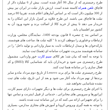
طرح رجیستری که از سال 96 آغاز شده است، بیش از 6 میلیارد دلار از
قاچاق
تلفن همراه
کاسته شده است. ارزش بازار تبلت در ایران نیز بیش
از 300 میلیون دلار است که بر اساس آمارهای اعلام شده، تقریبا 80 درصد
تبلت ها قاچاق می باشند. این طرح علاوه بر کنترل بازار این امکان را به
خریدار می دهد تا پیش از خرید کالا از اصالت برند و نحوه ورود آن به
کشور نیز اطمینان یابد.
بر اساس بند ح تبصره 8 قانون بودجه 1400، نمایندگان مجلس، وزارت
ارتباطات و فناوری را موظف کردند تا " کلیه تبلت ها، ساعت های هوشمند،
بارکدخوان ها و مبدل ارتباطات ثابت به سیار وارداتی و تولید داخل" را در
سامانه هوشمند مدیریت تجهیزات سامانه ای (همتا) ثبت نمایند.
با توجه به آنچه که بیان شد؛ هر کالای
سیم کارت
خور وارداتی، مشمول
طرح رجیستری می شود و خریداران باید کد شناسایی کالا (IMEI) و کد
فعال سازی را در سامانه همتا ثبت کنند.
طرح رجیستری تبلت ها برای برند Lenovo از تاریخ دوم مرداد ماه و سایر
برندها از نهم مرداد ماه آغاز می شود و بعد از این تاریخ، تبلت های ثبت
نشده شناسایی نخواهند شد.
با اجرای طرح رجیستری برای تبلت ها و دیگر تجهیزات دارای سیم کارت،
اپراتورها و سرویس های مخابراتی ، خدماتی از قبیل اینترنت و تماس تنها
را برای تجهیزاتی ارائه می کنند که در این سامانه ثبت شده باشند.
با توجه به همه گیری ویروس کرونا و آموزش های مجازی مدارس، بسیاری