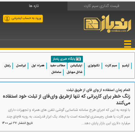
قیمت گذاری سیم کارت
تازه ها
ورود به حساب اینترنتی
پایگاه خبری رندباز
آرشیو
سیم کارت
تکنولوژی
اپلیکیشن
مطالب مفید
همراه اول
ایرانسل
رایتل
شاتل موبایل
سامانتل
اتمام زمان استفاده از وای فای از طریق تبلت
زنگ خطر برای کاربرانی که تنها ازطریق وای‌فای از تبلت خود استفاده
می‌کنند
با توجه به این که اجرای طرح سامانه شناسایی گوشی تلفن های همراه و تجهیزات دارای
سیم کارت یا همان رجیستری توانسته است با ایجاد یک ابزار قدرتمند، به رویه قاچاق چند
میلیارد دلاری این بازار پایان دهد...
تاریخ انتشار: 27 تیر 1400