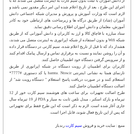
از دانش آموزان با تبلت بدون سیم کارت به اینترنت متصل می شدند که با
اجرای این طرح ، بعد از تاریخ اعلام شده این امر دیگر مقدور نمی باشد و
لازم است که وزارت آموزش و پرورش و مدیران شبکه اجتماعی دانش
آموزان (شاد) از طریق درگاه ها و زیرساخت های ارتباطی خود به کادر
آموزش، معلمان و دانش آموزان اطلاع رسانی دقیق نماید.
ستاد مبارزه با قاچاق کالا و ارز به کاربران و دانش آموزانی که از طریق
شبکه Wifi و بدون استفاده از شبکه اپراتوری به اینترنت متصل می شدند،
هشدار داد که تا قبل از تاریخ اعلام شده، سیم کارتی در دستگاه قرار داده
و آن را روشن نمایند و نسبت به برقراری تماس و ارسال پیامک اقدام کنند
و از سرویس گرفتن دستگاه خود اطمینان حاصل کنند.
کاربران برای اطمینان از رویت دستگاه در شبکه اپراتوری از طریق
تارنمای همتا به نشانی اینترنتی hamta. Ntsw.ir یا کد دستوری #7777*
استعلام کنند و در صورت دریافت پاسخ استعلام " دستگاه رویت شد" از
اصالت دستگاه اطمینان حاصل کنند.
طرح اصالت تجهیزات برای ساعت های هوشمند سیم کارت خور از 12
تیرماه و بارکد اسکنر ، مبدل تلفن ثابت به سیار و PDA از 19 تیرماه سال
جاری آغاز شده است. لازم به ذکر است که این طرح فقط برای تجهیزاتی
که پس از این تاریخ فعال شوند، قابل اجرا است.
منبع : سایت خرید و فروش
سیم کارت
رندباز