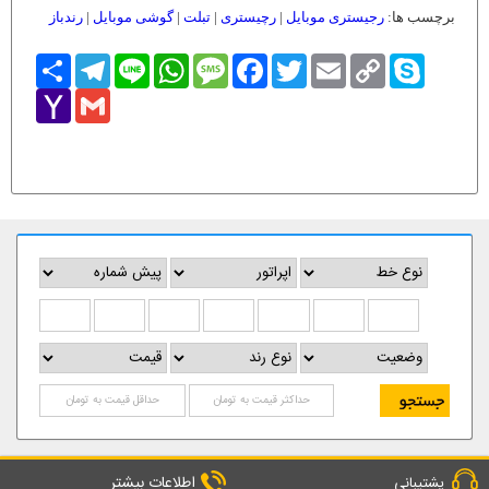
برچسب ها:
رجیستری موبایل
|
رچیستری
|
تبلت
|
گوشی موبایل
|
رندباز
Skype
Copy
Email
Twitter
Facebook
Message
WhatsApp
Line
Telegram
اشتراک
Link
Yahoo
Gmail
Mail
اطلاعات بیشتر
پشتیبانی