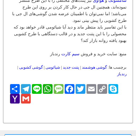
سامسونگ
و
هواوی
نیز پتنت‌های مختلفی را با این طرح منتشر
نموده‌اند، همچنین ال جی در حال کار کردن بر روی این طرح
می‌باشد؛ اما نمی‌توان با اطمینان عرضه شدن گوشی‌های ال جی با
طرح کشویی را پیش بینی نمود.
با این تفاسیر باید منتظر ماند و دید آیا شیائومی قادر خواهد بود که
محصولی را با این پتنت جدید و در قالب دستگاهی با طرح کشویی
بهبود یافته روانه بازار کند؟
منبع: سایت خرید و فروش
سیم کارت
رندباز
برچسب ها:
گوشی هوشمند
|
پتنت جدید
|
شیائومی
|
گوشی کشویی
|
رندباز
Skype
Copy
Email
Twitter
Facebook
Message
WhatsApp
Line
Telegram
اشتراک
Link
Yahoo
Gmail
Mail