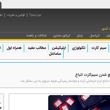
چرا رندباز؟
قوانین و مقررات
تع
ول
ایرانسل
رایتل
اپراتور مجازی
امکانات و راهنما
سیم کارت
تکنولوژی
اپلیکیشن
مطالب مفید
همراه اول
ا
سامانتل
 شدن سیم‌کارت اتباع
ت اتباع ابراز نارضایتی کرده و خواستار رسیدگی هرچه سریع‌تر به این مشکل شد.