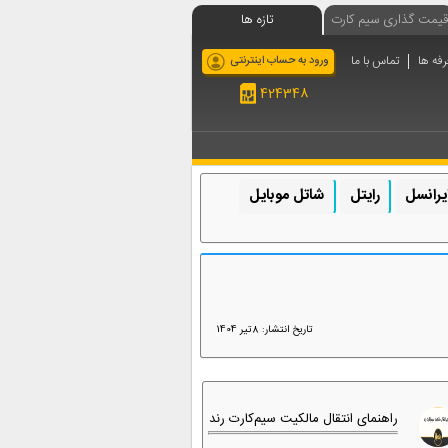
قیمت گذاری سیم کارت
تازه ها
رفه ها
تماس با ما
ورود به حساب اینترنتی
424348
یرانسل
رایتل
شاتل موبایل
تاریخ انتشار: 8تیر 1404
راهنمای انتقال مالکیت سیم‌کارت رند