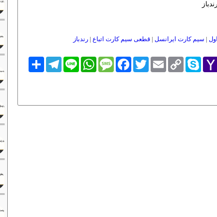
ندباز
ول
|
سیم کارت ایرانسل
|
قطعی سیم کارت اتباع
|
رندباز
Yaho
Skype
Copy
Email
Twitter
Facebook
Message
WhatsApp
Line
Telegram
اشتراک
Link
Mai