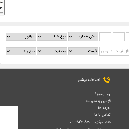
اطلاعات بیشتر
چرا رندباز؟
قوانین و مقررات
تعرفه ها
تماس با ما
دفتر مرکزی :
02128420920