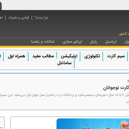
چرا رندباز؟
قوانین و مقررات
تع
ول
ایرانسل
رایتل
اپراتور مجازی
امکانات و راهنما
سیم کارت
تکنولوژی
اپلیکیشن
مطالب مفید
همراه اول
ا
سامانتل
همراه اول با ارائه سیم‌کارت دائمی ویژه برای نوجوانان 6 تا 18 سال، تجربه‌ای منحصربه‌فرد و پرامکانات را در اختیار نسل جوان 
د.