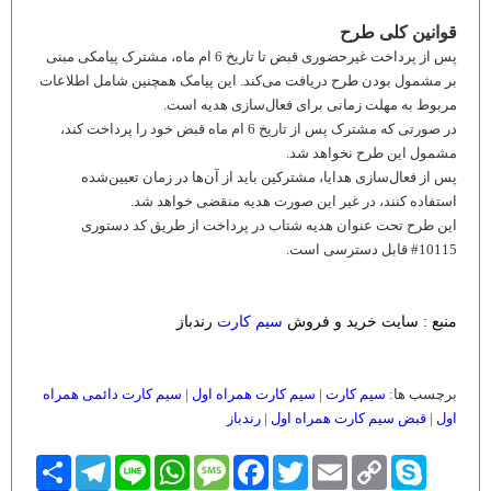
قوانین کلی طرح
پس از پرداخت غیرحضوری قبض تا تاریخ 6 ام ماه، مشترک پیامکی مبنی
بر مشمول بودن طرح دریافت می‌کند. این پیامک همچنین شامل اطلاعات
مربوط به مهلت زمانی برای فعال‌سازی هدیه است.
در صورتی که مشترک پس از تاریخ 6 ام ماه قبض خود را پرداخت کند،
مشمول این طرح نخواهد شد.
پس از فعال‌سازی هدایا، مشترکین باید از آن‌ها در زمان تعیین‌شده
استفاده کنند، در غیر این صورت هدیه منقضی خواهد شد.
این طرح تحت عنوان هدیه شتاب در پرداخت از طریق کد دستوری
10115# قابل دسترسی است.
منبع : سایت خرید و فروش
سیم کارت
رندباز
برچسب ها:
سیم کارت
|
سیم کارت همراه اول
|
سیم کارت دائمی همراه
اول
|
قبض سیم کارت همراه اول
|
رندباز
Skype
Copy
Email
Twitter
Facebook
Message
WhatsApp
Line
Telegram
اشتراک
Link