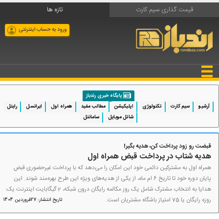
قیمت گذاری سیم کارت
تازه ها
ورود به حساب اینترنتی
پایگاه خبری رندباز
آرشیو
سیم کارت
تکنولوژی
اپلیکیشن
مطالب مفید
همراه اول
ایرانسل
رایتل
شاتل موبایل
سامانتل
قبضت رو زود پرداخت کن، هدیه بگیر!
هدیه شتاب در پرداخت قبض همراه اول
همراه اول به مشترکین دائمی خود این امکان را می‌دهد که با پرداخت غیرحضوری قبض
پایان دوره خود تا تاریخ 6 ام ماه، از یکی از هدیه‌های ویژه این طرح بهره‌مند شوند. این
هدایا به انتخاب مشترک شامل یک روز مکالمه رایگان درون شبکه، 2 گیگابایت اینترنت یک
روزه رایگان یا 75 امتیاز باشگاه مشتریان است.
تاریخ انتشار: 27فروردین 1404