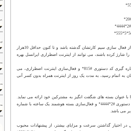
*
مشترکین ایرانسل که حداقل سه ماه از فعال سازی سیم کارتشان گدشته باشد و تا کنون حداقل 10هزار
را شارژ کرده باشند، می توانند از اینترنت اضطراری ایرانسل بهره
مشترکین اعتباری ایرانسل پس از شماره گیری کد دستوری #815* و فعال‌سازی اینترنت اضطراری، می
ان به اتمام رسید، به مدت یک روز از اینترنت همراه بدون کسر آنی
 با عنوان بسته های شگفت انگیز به مشترکین خود ارائه می نماید.
دریافت این بسته ها با شماره گیری کد دستوری #2*4444* و فعال‌سازی بسته هوشمند یک ساعته با شماره
یل در اختیار گذاشتن سرعت و مزایای بیشتر، از پیشنهادات محبوب