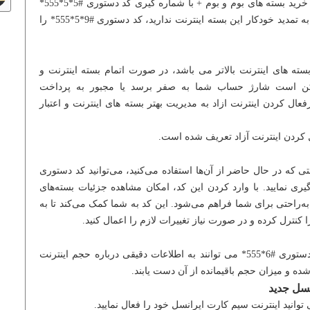
ایرانسل برای مشترکین خود می باشد. خرید بسته های بوم و بوم + با شماره گیری کد دستوری #5*5*555*
امکان پذیر بوده و در صورتی که تمایل به تمدید خودکار این بسته اینترنت ندارید، کد دستوری #9*5*555* را
 بسته های اینترنت بالاتر می باشد، در صورت اتمام بسته اینترنت و
ممکن است شارژ حساب شما به صفر برسد یا مجبور به پرداخت
ال کردن اینترنت ازاد به مدیریت بهتر بسته های اینترنت و اعتبار
ی که در حال حاضر از آن‌ها استفاده می‌کنید، می‌توانید کد دستوری
#۴*۱*۵۵۵* را شماره‌گیری نمایید. با وارد کردن این کد، امکان مشاهده جزئیات بسته‌های
ا به‌راحتی برای شما فراهم می‌شود. این کد به شما کمک می‌کند تا به
کنترل کرده و در صورت نیاز تغییرات لازم را اعمال کنید.
مشترکین ایرانسل با شماره گیری کد دستوری #6*555* می توانند به اطلاعات دقیقی درباره حجم اینترنت
ه و میزان حجم باقیمانده از آن دست یابند.
نسل جدید