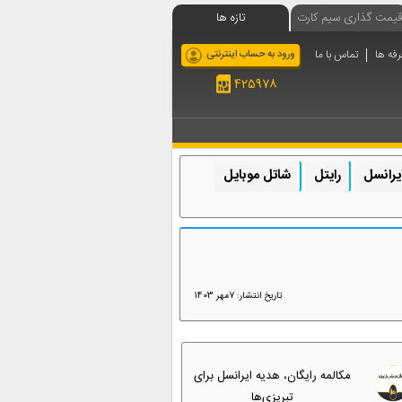
قیمت گذاری سیم کارت
تازه ها
رفه ها
تماس با ما
ورود به حساب اینترنتی
425978
یرانسل
رایتل
شاتل موبایل
تاریخ انتشار: 7مهر 1403
مکالمه رایگان، هدیه ایرانسل برای
تبریزی‌ها