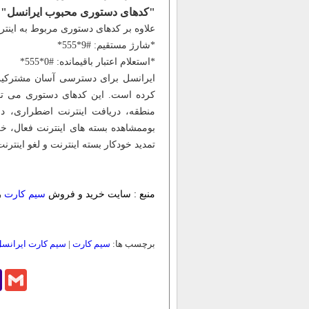
"کدهای دستوری محبوب ایرانسل"
علاوه بر کدهای دستوری مربوط به اینترن
*شارژ مستقیم: #9*555*
*استعلام اعتبار باقیمانده: #0*555*
ایرانسل برای دسترسی آسان مشترکین 
کرده است. این کدهای دستوری می توا
منطقه، دریافت اینترنت اضطراری، در
بوممشاهده بسته های اینترنت فعال، خرید
تمدید خودکار بسته اینترنت و لغو اینترنت
منبع : سایت خرید و فروش
سیم کارت
ر
برچسب ها:
سیم کارت
|
سیم کارت ایرانس
o
Gmail
l