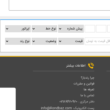
اطلاعات بیشتر
چرا رندباز؟
قوانین و مقررات
تعرفه ها
تماس با ما
دفتر مرکزی :
02128420920
پست الکترونیک:
info@Rondbaz.com