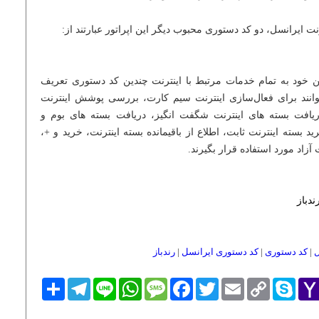
ت ایرانسل، دو کد دستوری محبوب دیگر این اپراتور عبارتند از:
خود به تمام خدمات مرتبط با اینترنت چندین کد دستوری تعریف
نند برای فعال‌سازی اینترنت سیم کارت، بررسی پوشش اینترنت
یافت بسته های اینترنت شگفت انگیز، دریافت بسته های بوم و
 بسته اینترنت ثابت، اطلاع از باقیمانده بسته اینترنت، خرید و +،
 آزاد مورد استفاده قرار بگیرند.
ندباز
ل
|
کد دستوری
|
کد دستوری ایرانسل
|
رندباز
Yaho
Skype
Copy
Email
Twitter
Facebook
Message
WhatsApp
Line
Telegram
اشتراک
Link
Mai