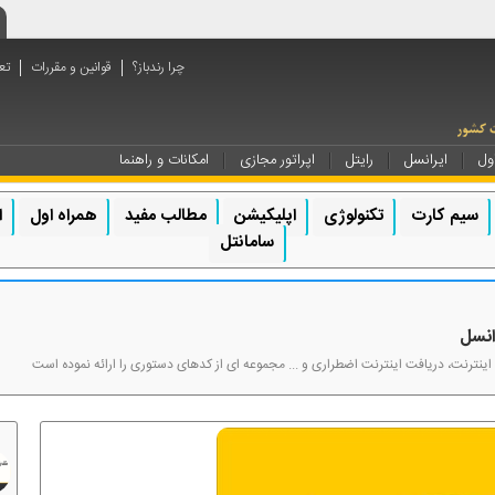
چرا رندباز؟
قوانین و مقررات
تع
ول
ایرانسل
رایتل
اپراتور مجازی
امکانات و راهنما
سیم کارت
تکنولوژی
اپلیکیشن
مطالب مفید
همراه اول
ا
سامانتل
انسل
اینترنت، دریافت اینترنت اضطراری و ... مجموعه ای از کدهای دستوری را ارائه نموده است