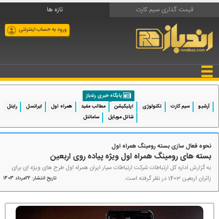
قیمت گذاری سیم کارت
تازه ها
ورود به حساب اینترنتی
پایگاه خبری رندباز
آرشیو
سیم کارت
تکنولوژی
اپلیکیشن
مطالب مفید
همراه اول
ایرانسل
رایتل
شاتل موبایل
سامانتل
نحوه فعال سازی بسته رومینگ همراه اول
بسته های رومینگ همراه اول ویژه پیاده روی اربعین
به گزارش اداره کل ارتباطات شرکت ارتباطات سیار ایران همراه اول طرح های ویژه ای برای
زائران اربعین 1403 در نظر گرفته است.
تاریخ انتشار: 22مرداد 1403