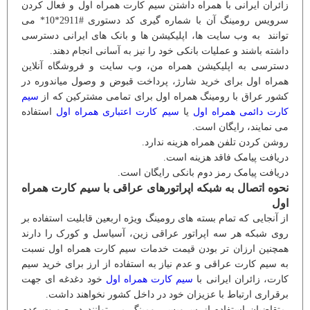
زائران ایرانی با همراه داشتن سیم کارت همراه اول و فعال کردن
سرویس رومینگ آن با شماره گیری کد دستوری #2911*10* می
توانند به وب سایت ها، اپلیکیشن ها و بانک های ایرانی دسترسی
داشته باشند و عملیات بانکی خود را نیز به آسانی انجام دهند.
دسترسی به اپلیکیشن همراه من، وب سایت و فروشگاه آنلاین
همراه اول برای خرید شارژ، پرداخت قبوض و وصول میاندوره در
کشور عراق با رومینگ همراه اول برای تمامی مشترکین که از
سیم
کارت دائمی همراه اول
یا
سیم کارت اعتباری همراه اول
استفاده
می نمایند، رایگان است.
روشن کردن تلفن همراه هزینه ندارد.
دریافت پیامک فاقد هزینه است.
دریافت پیامک رمز دوم بانکی رایگان است.
نحوه اتصال به شبکه اپراتورهای عراقی با سیم کارت همراه
اول
از آنجایی که تمام بسته های رومینگ ویژه اربعین قابلیت استفاده بر
روی شبکه هر سه اپراتور عراقی زین، آسیاسل و کورک را دارند
همچنین ارزان تر بودن قیمت خدمات سیم کارت همراه اول نسبت
به سیم کارت عراقی و عدم نیاز به استفاده از ارز برای خرید سیم
کارت، زائران ایرانی با
سیم کارت همراه اول
خود دغدغه ای جهت
برقراری ارتباط با عزیزان خود در داخل کشور نخواهند داشت.
متقاضیان استفاده از سرویس رومینگ می توانند در صورت عدم