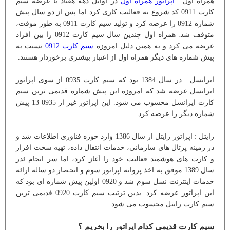
همراه اول :
اپراتور همراه اول
در اوایل دهه هفتاد با عرضه سیم
کارت 0911 کد شروع به فعالیت کاری کرد اما پس از دو سال پیش
شماره 0912 را عرضه کرد و تولید سیم کارت 0911 به طور موقت،
متوقف شد. همراه اول چندین سال سیم کارت 0912 را بین افراد
عرضه می کرد و به همین دلیل امروزه
سیم کارت 0912
نسبت به
پیش شماره های دیگر همراه اول از اعتبار بیشتری برخوردار هستند.
ایرانسل : در سال 1384 بود که سیم کارت 0935 از سوی اپراتور
ایرانسل عرضه شد که امروزه این پیش شماره قدیمی ترین سیم
کارت ایرانسل محسوب می شود. این اپراتور غیر از 0935 13 پیش
شماره دیگر را عرضه کرد.
رایتل : اپراتور رایتل از سال 1386 وارد حوزه فناوری اطلاعات شد و
در زمینه پرتال های سازمانی، خدمات انتقال داده، تهیه سخت افزار
و کارت های هوشمند فعالیت خود را آغاز کرد، اما سر انجام ئدر
سال 1389 موفق به اخذ پروانه اپراتور سوم و انحصار دو ساله ارائه
خدمات اینترنت نسل سوم شد و 0920 اولین پیش شماره ای بود که
این اپراتور عرضه کرد. بدین ترتیب سیم کارت 0920 قدیمی ترین
سیم کارت رایتل محسوب می شود.
سیم کارت قدیمی کدام اپراتور را بخریم ؟