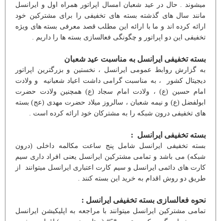
میشوند . حال در عید شعبان امسال اپراتور همراه اول و ایرانسل
مانند سال های گذشته بسته های تخفیفی را برای مشترکین خود
ارائه کرده اند و ما با ارائه این مطلب قصد معرفی بسته های ویژه
تخفیفی این دو اپراتور و چگونگی فعالسازی بسته ها را داریم .
بسته تخفیفی ایرانسل به مناسبت عید شعبان
به گزارش روابط عمومی ایرانسل ، نخستین و بزرگترین اپراتور
دیجیتال کشور ، به مناسبت گرامی داشت اعیاد شعبانیه و ولادت
امام حسین (ع) ، ولادت امام سجاد (ع) همچنین ولادت حضرت
ابولفضل (ع) و نیمه شعبان ، سالروز میلاد حضرت مهدی (عج) بسته
های تخفیفی درون شبکه را به مشترکان خود ارائه کرده است .
بسته تخفیفی ایرانسل :
بسته تخفیفی ایرانسل شامل پنج ساعت مکالمه داخلی (درون
شبکه) می باشد و تمامی مشترکین ایرانسل یعنی افراد داری سیم
کارت های دائمی ایرانسل و سیم کارت اعتباری ایرانسل میتوانند از
طریق دو روش اقدام به خرید این بسته کنند .
نحوه فعالسازی بسته تخفیفی ایرانسل :
تمامی مشترکین ایرانسل میتوانند با مراجعه به اپلیکیشن ایرانسل