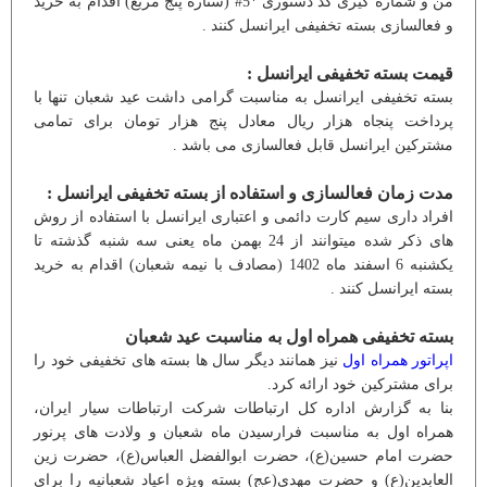
من و شماره گیری کد دستوری *5# (ستاره پنج مربع) اقدام به خرید
و فعالسازی بسته تخفیفی ایرانسل کنند .
قیمت بسته تخفیفی ایرانسل :
بسته تخفیفی ایرانسل به مناسبت گرامی داشت عید شعبان تنها با
پرداخت پنجاه هزار ریال معادل پنج هزار تومان برای تمامی
مشترکین ایرانسل قابل فعالسازی می باشد .
مدت زمان فعالسازی و استفاده از بسته تخفیفی ایرانسل :
افراد داری سیم کارت دائمی و اعتباری ایرانسل با استفاده از روش
های ذکر شده میتوانند از 24 بهمن ماه یعنی سه شنبه گذشته تا
یکشنبه 6 اسفند ماه 1402 (مصادف با نیمه شعبان) اقدام به خرید
بسته ایرانسل کنند .
بسته تخفیفی همراه اول به مناسبت عید شعبان
اپراتور همراه اول
نیز همانند دیگر سال ها بسته های تخفیفی خود را
برای مشترکین خود ارائه کرد.
بنا به گزارش اداره کل ارتباطات شرکت ارتباطات سیار ایران،
همراه اول به مناسبت فرارسیدن ماه شعبان و ولادت های پرنور
حضرت امام حسین(ع)، حضرت ابوالفضل العباس(ع)، حضرت زین
العابدین(ع) و حضرت مهدی(عج) بسته ویژه اعیاد شعبانیه را برای