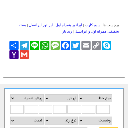
برچسب ها:
سیم کارت
|
اپراتور همراه اول
|
اپراتور ایرانسل
|
بسته
تخفیفی همراه اول و ایرانسل
|
رند باز
Skype
Copy
Email
Twitter
Facebook
Message
WhatsApp
Line
Telegram
اشتراک
Link
Yahoo
Gmail
Mail