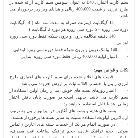
سیم کارت اعتباری E40 به عنوان سومین سیم کارت ارائه شده در
طرح انرژی از قیمت 400،000 ریالی و هدایای ویژ زیر برخوردار می
باشد:
· 14 گیگابایت اینترنت همراه به مدت سه ماه ( 4 گیگابایت
دوره سی روزه – 5 دوره سی روزه هر دوره 2 گیگابایت )
· 140 دقیقه مکالمه درون و برون شبکه فقط دوره سی روزه
ابتدایی
· 140 پیامک درون و برون شبکه فقط دوره سی روزه ابتدایی
· اعتبار اولیه 400،000 ریالی فقط دوره سی روزه ابتدایی
نکات و قوانین مهم:
· قیمت های اعلام شده برای سیم کارت های اعتباری طرح
انرژی رایتل با احتساب 9% مالیات بر ارزش افزوده می باشد.
· اعتبار روزهای بسته های خوش آمد از زمان اولین استفاده از
سیم کارت می باشد. بدیهی است در صورت پایان یافتن اعتبار
زمانی، هدایا قابل استفاده نخواهندبود.
· بسته های هدیه و بسته های آغازین در اپراتور رایتل به ترتیب
از بالاترین اولویت استفاده نسبت به سایر بسته ها برخوردار هستند.
· در صورت اتمام هر یک از خدمات بسته های آغازین ( تماس
صوتی، حجم ترافیک عادی، حجم ترافیک ساعات افت مصرف،
پیامک و ... ) مشترک می تواند از سایر خدمات تا پایان مهلت اعتبار