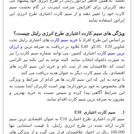
بخشد. به همین خاطر اپراتور رایتل در طرح انرژی خود پیشنهاد می
دهد کاربران برای افزایش سرعت اینترنت در گام نخست سیم
کارت خود را تغییر دهند و از سیم کارت اعتباری طرح انرژی این
اپراتور استفاده نمایند.
ویژگی های سیم کارت اعتباری طرح انرژی رایتل چیست؟
بر اساس این طرح افراد با
خرید سیم کارت
های اعتباری رایتل تحت
عناوین E10، E20و E40 علاوه بر دریافت به صرفه ترین و
ارزان
ترین سیم کارت
اعتباری کشور، می توانند شماره سیم کارت را نیز
به صورت دلخواه انتخاب نمایند. البته توجه به این نکته نیز الزامی
است که علاقمندان بعد از ثبت نام و خرید این سیم کارت های
اقتصادی، یک سیم کارت دیگر به عنوان هدیه دریافت می کنند.
با توجه به این که این سیم کارت ها هر کدام از شرایط و ویژگی
های مخصوص به خود برخوردارند؛ بهتر است کاربران ابتدا نسبت به
این شرایط آگاهی پیدا کرده و سپس نسبت به خرید بهترین و
مقرون به صرفه ترین سیم کارت اقدام نمایند:
1. سیم کارت اعتباری E10
سیم کارت اعتباری طرح اعتباری E10 به عنوان اقتصادی ترین سیم
کارت ارائه شده در طرح انرژی رایتل، با قیمت استثنایی تنها
100،000 ریال در اختیار علاقمندان قرار می گیرد و از ویژگی های