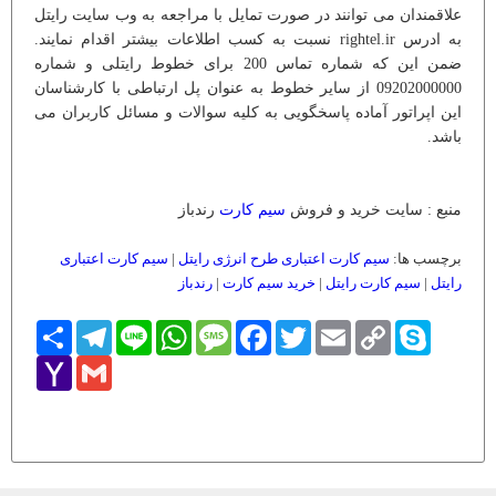
علاقمندان می توانند در صورت تمایل با مراجعه به وب سایت رایتل
به ادرس rightel.ir نسبت به کسب اطلاعات بیشتر اقدام نمایند.
ضمن این که شماره تماس 200 برای خطوط رایتلی و شماره
09202000000 از سایر خطوط به عنوان پل ارتباطی با کارشناسان
این اپراتور آماده پاسخگویی به کلیه سوالات و مسائل کاربران می
باشد.
منبع : سایت خرید و فروش
سیم کارت
رندباز
برچسب ها:
سیم کارت اعتباری طرح انرژی رایتل
|
سیم کارت اعتباری
رایتل
|
سیم کارت رایتل
|
خرید سیم کارت
|
رندباز
Skype
Copy
Email
Twitter
Facebook
Message
WhatsApp
Line
Telegram
اشتراک
Link
Yahoo
Gmail
Mail