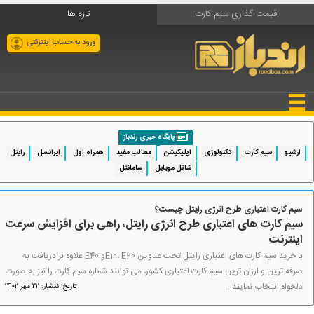
قیمت گذاری سیم کارت
تازه ها
ورود به حساب اینترنتی
پایگاه خبری رندباز
آرشیو
سیم کارت
تکنولوژی
اپلیکیشن
مطالب مفید
همراه اول
ایرانسل
رایتل
شاتل موبایل
سامانتل
سیم کارت اعتباری طرح انرژی رایتل چیست؟
سیم کارت های اعتباری طرح انرژی رایتل، راهی برای افزایش سرعت
اینترنت
با خرید سیم کارت های اعتباری رایتل تحت عناوین E10، E20و E40 علاوه بر دریافت به
صرفه ترین و ارزان ترین سیم کارت اعتباری کشور، می توانند شماره سیم کارت را نیز به صورت
دلخواه انتخاب نمایند...
تاریخ انتشار: 22 مهر 1402