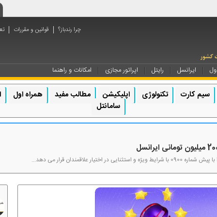
چرا رندباز؟
قوانین و مقررات
تع
ول
ایرانسل
رایتل
اپراتور مجازی
امکانات و راهنما
سیم کارت
تکنولوژی
اپلیکیشن
مطالب مفید
همراه اول
ا
سامانتل
تیار علاقمندان قرار می دهد...