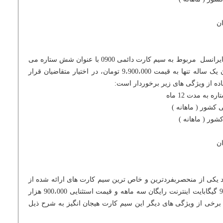
بهترین و خاص ترین شماره های دائمی ایرانسل مربوط به سیم کارت دائمی 0900 با عنوان شش ستاره می
باشد که با 600 گیگابایت اینترنت رایگان یک ساله تنها به قیمت 9،900،000 تومان، در اختیار متقاضیان قرار
ده از ویژگی های زیر برخوردار است:
به مدت 12 ماه
0 با عدد سال تولد یکی از منحصربفردترین و خاص ترین سیم کارت های ارائه شده از
سوی اپراتور ایرانسل می باشد که با 90 گیگابایت اینترنت رایگان سه ماهه و قیمت استثنایی 900،000 هزار
برخی از ویژگی های دیگر این سیم کارت هیجان انگیز به شرح ذیل