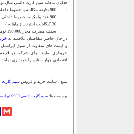
هدایای ماهانه سیم کارت دائمی سال تولد به
· 900 دقیقه مکالمه با خطوط داخلی کشور ( ماهانه )
· 900 عدد پیامک به خطوط داخلی کشور ( ماهانه )
· 30 گیگابایت اینترنت ( ماهانه )
· سقف مصرف مجاز 190،000 تومان
در حال حاضر متقاضیان علاقمند به
خرید
و قیمت های متفاوت از سوی ایرانسل ا
اقتصادی چهار ستاره را خریداری نمایند.
منبع : سایت خرید و فروش
سیم کارت
ر
برچسب ها:
سیم کارت دائمی 0900 ایرانسل
o
Gmail
l