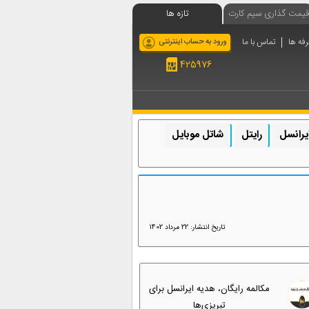
قیمت گذاری سیم کارت
تازه ها
رفه ها
تماس با ما
ورود به حساب اینترنتی
425976
یرانسل
رایتل
شاتل موبایل
تاریخ انتشار: 22 مرداد 1402
مکالمه رایگان، هدیه ایرانسل برای
تبریزی‌ها