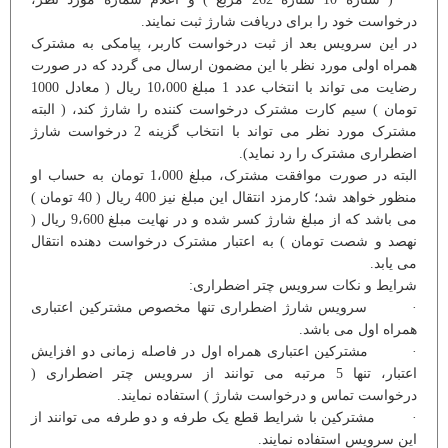
درخواست خود را برای دریافت شارژ ثبت نمایند.
در این سرویس بعد از ثبت درخواست کاربر، پیامکی به مشترک
همراه اولی مورد نظر با این مضمون ارسال می گردد که در صورت
رضایت می تواند با انتخاب عدد 1 مبلغ 10،000 ريال ( معادل 1000
تومان ) سیم کارت مشترک درخواست کننده را شارژ کند، ( البته
مشترک مورد نظر می تواند با انتخاب گزینه 2 درخواست شارژ
اضطراری مشترک را رد نماید).
البته در صورت موافقت مشترک، مبلغ 1،000 تومان به حساب او
منظور خواهد شد؛ کارمزد انتقال این مبلغ نیز 400 ریال ( 40 تومان )
می باشد که از مبلغ شارژ کسر شده و در نهایت مبلغ 9،600 ریال (
نهصد و شصت تومان ) به اعتبار مشترک درخواست دهنده انتقال
می یابد.
شرایط و نکات سرویس چتر اضطراری:
· سرویس شارژ اضطراری تنها مخصوص مشترکین اعتباری
همراه اول می باشد.
· مشترکین اعتباری همراه اول در فاصله زمانی دو افزایش
اعتبار، تنها 5 مرتبه می توانند از سرویس چتر اضطراری (
درخواست تماس و درخواست شارژ ) استفاده نمایند.
· مشترکین با شرایط قطع یک طرفه و دو طرفه می توانند از
این سرویس استفاده نمایند.