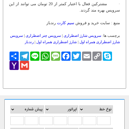
· مشترکین فعال با اعتبار کمتر از 20 تومان می توانند از این
سرویس بهره مند گردند.
منبع : سایت خرید و فروش
سیم کارت
رندباز
برچسب ها:
سرویس شارژ اضطراری
|
سرویس چتر اضطراری
|
سرویس
شارژ اضطراری همراه اول
|
شارژ اضطراری همراه اول
|
رندباز
Skype
Copy
Email
Twitter
Facebook
Message
WhatsApp
Line
Telegram
اشتراک
Link
Yahoo
Gmail
Mail