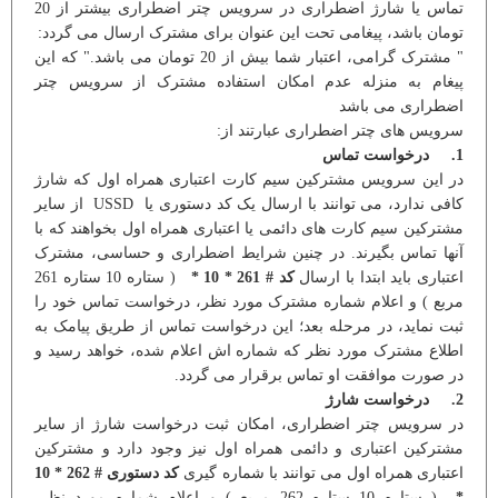
تماس یا شارژ اضطراری در سرویس چتر اضطراری بیشتر از 20
تومان باشد، پیغامی تحت این عنوان برای مشترک ارسال می گردد:
" مشترک گرامی، اعتبار شما بیش از 20 تومان می باشد." که این
پیغام به منزله عدم امکان استفاده مشترک از سرویس چتر
اضطراری می باشد
سرویس های چتر اضطراری عبارتند از:
1. درخواست تماس
در این سرویس مشترکین سیم کارت اعتباری همراه اول که شارژ
کافی ندارد، می توانند با ارسال یک کد دستوری یا USSD از سایر
مشترکین سیم کارت های دائمی یا اعتباری همراه اول بخواهند که با
آنها تماس بگیرند. در چنین شرایط اضطراری و حساسی، مشترک
اعتباری باید ابتدا با ارسال
کد # 261 * 10 *
( ستاره 10 ستاره 261
مربع ) و اعلام شماره مشترک مورد نظر، درخواست تماس خود را
ثبت نماید، در مرحله بعد؛ این درخواست تماس از طریق پیامک به
اطلاع مشترک مورد نظر که شماره اش اعلام شده، خواهد رسید و
در صورت موافقت او تماس برقرار می گردد.
2. درخواست شارژ
در سرویس چتر اضطراری، امکان ثبت درخواست شارژ از سایر
مشترکین اعتباری و دائمی همراه اول نیز وجود دارد و مشترکین
اعتباری همراه اول می توانند با شماره گیری
کد دستوری # 262 * 10
*
( ستاره 10 ستاره 262 مربع ) و اعلام شماره مورد نظر،