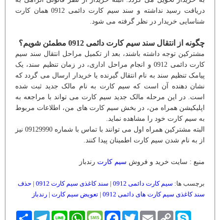
دریافت رسید نداشته و سند سیم کارت دائمی 0912 همان کارت
شناسایی خریدار در نظر گرفته می شود.
چگونه از انتقال سند سیم کارت دائمی 0912 مطمئن شویم؟
مشترکین توجه داشته باشند، بعد از تکمیل مراحل انتقال سند سیم
کارت دائمی 0912 و انجام مراحل اداری، در زمان تنظیم سند، یک
پیامک تنظیم سند به نام انتقال گیرنده یا خریدار ارسال می گردد که
نشان دهنده آن است که سیم کارت به نام مالک جدید ثبت شده
است. در این مرحله مالک جدید سیم کارت می تواند با مراجعه به
اپلیکیشن همراه من، در بخش سیم کارت های من، اطلاعات مربوط
به سیم کارت خود را مشاهده نماید.
البته مشترکین همراه اول می توانند با تماس با شماره 09129990 نیز
از به نام شدن سیم کارت اطمینان پیدا کنند.
منبع : سایت خرید و فروش
سیم کارت
رندباز
برچسب ها:
سیم کارت دائمی 0912
|
سند کاغذی سیم کارت 0912
|
حذف
سند کاغذی سیم کارت های دائمی 0912
|
تعویض سیم کارت
|
رندباز
Skype
Copy
Email
Twitter
Facebook
Message
WhatsApp
Line
Telegram
اشتراک