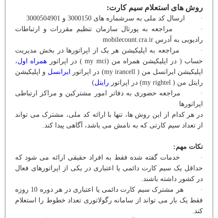
روش های استعلام سیم کارت:
· ارسال کد ملی به سرشماره های 3000150 و 3000504901
· مراجعه به پورتال سازمان تنظیم مقررات و ارتباطات
رادیویی به آدرس mobilecount.cra.ir
· مراجعه به اپلیکیشن هر یک از اپراتورها در بخش مدیریت
حساب ( در اپلیکیشن همراه من (my mci ) در اپراتور
همراه اول
،
اپلیکیشن ایرانسل من ( my irancell) در اپراتور
ایرانسل
و اپلیکیشن
رایتل من ( my rightel) در اپراتور
رایتل
)
· مراجعه حضوری به دفاتر امور مشترکین و مراکز ارتباطی
اپراتورها
در هر کدام از این روش ها، تنها با ارائه کد ملی، مشترک می تواند
از تعداد سیم کارتی که به نامش می باشد، آگاهی پیدا کند.
نکات مهم:
· خدمات گفته شده فقط به افراد حقیقی ارائه می شود که
حداقل یک سیم کارت دائمی یا اعتباری در یکی از اپراتورهای فعال
در کشور داشته باشند.
· هر مشترک سیم کارت دائمی یا اعتباری در هر دوره 10 روزه
فقط یک بار می تواند از سامانه رگولاتوری تعداد خطوط را استعلام
کند.