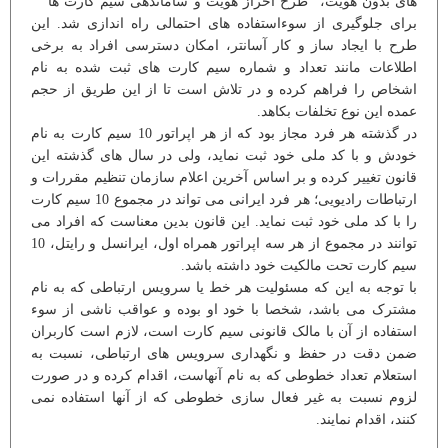
های بدون هویت، "طرح احراز هویت و ساماندهی سیم کارت ها "
برای جلوگیری از سوءاستفاده های احتمالی راه اندازی شد. این
طرح با ایجاد ساز و کار آسانتر، امکان دسترسی افراد به برخی
اطلاعات مانند تعداد و شماره سیم کارت های ثبت شده به نام
اشخاص را فراهم کرده و در تلاش است تا از این طریق از حجم
عمده این نوع تخلفات بکاهد.
در گذشته هر فرد مجاز بود که از هر اپراتور 10 سیم کارت به نام
خودش و با کد ملی خود ثبت نماید، ولی در سال های گذشته این
قانون تغییر کرده و بر اساس آخرین اعلام سازمان تنظیم مقررات و
ارتباطات رادیویی؛ هر فرد ایرانی می تواند در مجموع 10 سیم کارت
را با کد ملی خود ثبت نماید. این قانون بدین معناست که افراد می
توانند در مجموع از هر سه اپراتور همراه اول، ایرانسل و رایتل، 10
سیم کارت تحت مالکیت خود داشته باشد.
با توجه به این که مسئولیت هر خط یا سرویس ارتباطی که به نام
مشترک می باشد، شخصا با خود او بوده و عواقب ناشی از سوء
استفاده از آن با مالک قانونی سیم کارت است، لازم است کاربران
ضمن دقت در حفظ و نگهداری سرویس های ارتباطی، نسبت به
استعلام تعداد خطوطی که به نام آنهاست، اقدام کرده و در صورت
لزوم نسبت به غیر فعال سازی خطوطی که از آنها استفاده نمی
کنند، اقدام نمایند.