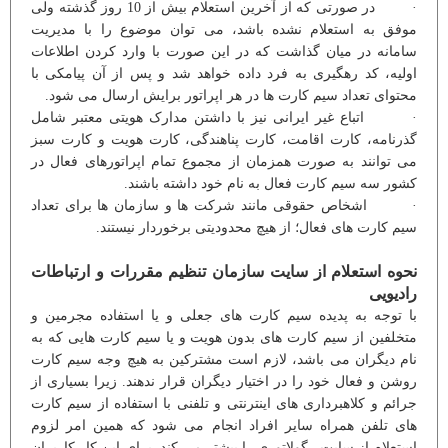
· در صورتی که از آخرین استعلام بیش از 10 روز گذشته ولی
موفق به استعلام نشده باشد، می توان موضوع را با مدیریت
سامانه در میان گذاشت که در این صورت با وارد کردن اطلاعات
اولیه، کد رهگیری به فرد داده خواهد شد و پس از آن پیامکی با
محتوای تعداد سیم کارت ها در هر اپراتور برایش ارسال می شود.
· اتباع غیر ایرانی نیز با داشتن مدارک هویتی معتبر شامل
گذرنامه، کارت اقامت، کارت پناهندگی، کارت هویت و کارت سبز
می توانند به صورت همزمان از مجموع تمام اپراتورهای فعال در
کشور سه سیم کارت فعال به نام خود داشته باشند.
· اشخاص حقوقی مانند شرکت ها و سازمان ها برای تعداد
سیم کارت های فعال؛ از هیچ محدودیتی برخوردار نیستند.
نحوه استعلام از سایت سازمان تنظیم مقررات و ارتباطات
رادیویی
با توجه به پدیده سیم کارت های جعلی و یا استفاده مجرمین و
متخلفین از سیم کارت های بدون هویت و یا سیم کارت هایی که به
نام دیگران می باشد، لازم است مشترکین به هیچ وجه سیم کارت
روشن و فعال خود را در اختیار دیگران قرار ندهند. زیرا بسیاری از
جرائم و کلاهبرداری های اینترنتی و تلفنی با استفاده از سیم کارت
های تلفن همراه سایر افراد انجام می شود که همین امر لزوم
استعلام از سایت رگولاتوری را بیشتر می کند. برای این کار کاربران