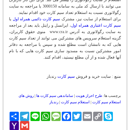
می توانند با ارسال کد ملی به سامانه 3000150 یا مراجعه به سایت
رگولاتوری نسبت به استعلام تعداد سیم کارت خود اقدام نمایند.
برای استعلام از سایت نیز، مشترک
سیم کارت دائمی همراه اول
یا
سیم کارت اعتباری همراه اول
، ایرانسل و رایتل باید بعد از مراجعه
به سایت رگولاتوری به آدرس www.cra.ir منوی حقوق کاربران،
گزینه استعلام سرویس های مشترکین می توانند از تعداد سیم کارت
هایی که به نامشان است مطلع شده و سپس با مراجعه به دفاتر
امور مشترکین نسبت به مسدود سازی سیم کارت هایی که با نام
آنها فعال شده و از آن مطلع نیستید، اقدام کنند.
منبع : سایت خرید و فروش
سیم کارت
رندباز
برچسب ها:
طرح احراز هویت
|
ساماندهی سیم کارت ها
|
روش های
استعلام سیم کارت
|
استعلام سیم کارت
|
رندباز
Skype
Copy
Email
Twitter
Facebook
Message
WhatsApp
Line
Telegram
اشتراک
Link
Yahoo
Gmail
Mail