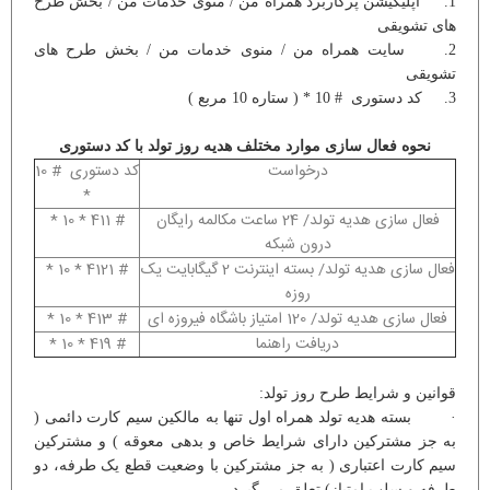
1. اپلیکیشن پرکاربرد همراه من / منوی خدمات من / بخش طرح
های تشویقی
2. سایت همراه من / منوی خدمات من / بخش طرح های
تشویقی
3. کد دستوری # 10 * ( ستاره 10 مربع )
نحوه فعال سازی موارد مختلف هدیه روز تولد با کد دستوری
درخواست
کد دستوری # 10
*
فعال سازی هدیه تولد/ 24 ساعت مکالمه رایگان
# 411 * 10 *
درون شبکه
فعال سازی هدیه تولد/ بسته اینترنت 2 گیگابایت یک
# 4121 * 10 *
روزه
فعال سازی هدیه تولد/ 120 امتیاز باشگاه فیروزه ای
# 413 * 10 *
دریافت راهنما
# 419 * 10 *
قوانین و شرایط طرح روز تولد:
· بسته هدیه تولد همراه اول تنها به مالکین سیم کارت دائمی (
به جز مشترکین دارای شرایط خاص و بدهی معوقه ) و مشترکین
سیم کارت اعتباری ( به جز مشترکین با وضعیت قطع یک طرفه، دو
طرفه و سلب امتیاز) تعلق می گیرد.