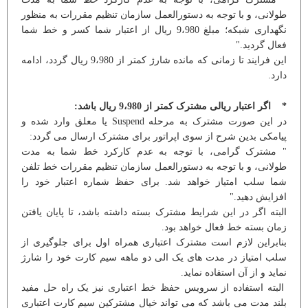
طولانی، و با توجه به دستورالعمل سازمان تنظیم مقررات به منظور
نگهداری شبکه؛ مبلغ 9،980 ريال از اعتبار شما کسر و خط شما
فعال گردید."
این فرایند تا زمانی که مانده شارژ کمتر از 9،980 ريال گردد، ادامه
دارد.
* اگر اعتبار ریالی مشترک کمتر از 9،980 ریال باشد:
در این صورت مشترک به مرحله Suspend یا معلق وارد شده و
پیامکی بدین شرح از سوی اپراتور برای مشترک ارسال می گردد:
" مشترک گرامی، با توجه به عدم کارکرد خط شما به مدت
طولانی، و با توجه به دستورالعمل سازمان تنظیم مقررات خط تلفن
شما سلب امتیاز خواهد شد. برای حفظ شماره اعتبار خود را
افزایش دهید."
البته اگر در این شرایط مشترک بسته داشته باشد، تا پایان یافتن
زمان بسته خط فعال خواهد بود.
بنابراین لازم است مشترک اعتباری همراه اول برای جلوگیری از
سلب امتیاز در مدت های یک الی دو ماهه سیم کارت خود را شارژ
نماید و از آن استفاده نماید.
البته استفاده از سرویس حفظ خط اعتباری نیز یک راه حل مفید
بلند مدت می باشد که می تواند خیال مشترکین سیم کارت اعتباری