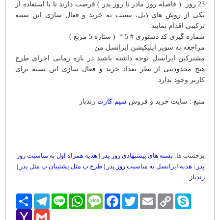
23 روز ( فاصله روز مادر تا روز پدر ) فرصت دارند تا با استفاده از
یکی از روش های ذیل، نسبت به خرید و فعال سازی این بسته
ترکیبی اقدام نمایند:
شماره گیری کد دستوری # 5 * ( ستاره 5 مربع )
مراجعه به سوپر اپلیکیشن ایرانسل من
مشترکین ایرانسل توجه داشته باشند در بازه زمانی اجرای طرح
هیچ محدودیتی از نظر تعداد خرید و فعال سازی این بسته برای
کاربر وجود ندارد.
منبع : سایت خرید و فروش
سیم کارت
رندباز
برچسب ها:
بسته های پیشنهادی روز پدر
|
هدیه همراه اول به مناسبت روز
پدر
|
هدیه ایرانسل به مناسبت روز پدر
|
طرح پ مثل پشتیبان پ مثل پدر
|
رندباز
Skype
Copy
Email
Twitter
Facebook
Message
WhatsApp
Line
Telegram
اشتراک
Link
Yahoo
Gmail