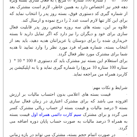
100 * 67 * ( ستاره 100 ستاره 67 مربع ) به فعال سازی بسته ویژه
دهه فجر نیز اختصاص دارد به همین خاطر، لازم است مشترک بعد
از شماره گیری کد دستوری فوق، بسته روز پدر را انتخاب نماید که
برای این کار تنها لازم است عدد 2 را درج نموده و ارسال کند.
علاوه بر این، بسته های سه روزه مختص روز پدر قابلیت فعال
سازی برای خود و دیگران را نیز دارد که اگر تمایل دارید تا بسته
خریداری شده را برای دوستان یا عزیزانتان هدیه دهید، باید بعد از
انتخاب بسته، شماره همراه فرد مورد نظر را وارد نمایید تا هدیه
شما برای مشترک مورد نظر فعال گردد.
برای استعلام این بسته نیز مشترک باید کد دستوری # 100 * 10 * (
ستاره 100 ستاره 10 مربع) را شماره گیری نماید و یا به اپلیکیشن پر
کاربرد همراه من مراجعه نماید.
شرایط و نکات مهم:
· قیمت بسته های اعلامی بدون احتساب مالیات بر ارزش
افزوده می باشد که برای مشترک اعتباری در زمان فعال سازی
بسته 9 درصد مالیات و قیمت بسته از حساب ریالی مشترک کسر
می گردد و برای مشترک
سیم کارت دائمی همراه اول
قیمت بسته
به همراه 9 درصد مالیات به صورت حساب پایان دوره اضافه می
گردد.
· در صورت اتمام حجم بسته، مشترک می تواند در بازه زمانی