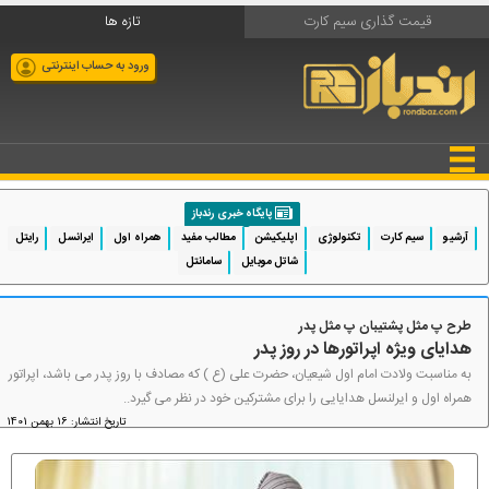
قیمت گذاری سیم کارت
تازه ها
ورود به حساب اینترنتی
پایگاه خبری رندباز
آرشیو
سیم کارت
تکنولوژی
اپلیکیشن
مطالب مفید
همراه اول
ایرانسل
رایتل
شاتل موبایل
سامانتل
طرح پ مثل پشتیبان پ مثل پدر
هدایای ویژه اپراتورها در روز پدر
به مناسبت ولادت امام اول شیعیان، حضرت علی (ع ) که مصادف با روز پدر می باشد، اپراتور
همراه اول و ایرلنسل هدایایی را برای مشترکین خود در نظر می گیرد..
تاریخ انتشار: 16 بهمن 1401