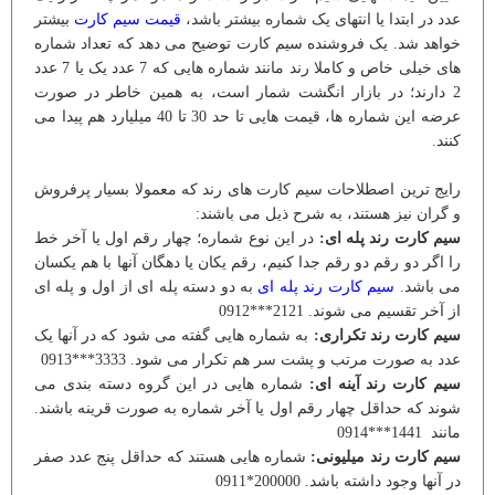
عدد در ابتدا یا انتهای یک شماره بیشتر باشد،
قیمت سیم کارت
بیشتر
خواهد شد. یک فروشنده سیم کارت توضیح می دهد که تعداد شماره
های خیلی خاص و کاملا رند مانند شماره هایی که 7 عدد یک یا 7 عدد
2 دارند؛ در بازار انگشت شمار است، به همین خاطر در صورت
عرضه این شماره ها، قیمت هایی تا حد 30 تا 40 میلیارد هم پیدا می
کنند.
رایج ترین اصطلاحات سیم کارت های رند که معمولا بسیار پرفروش
و گران نیز هستند، به شرح ذیل می باشند:
سیم کارت رند پله ای:
در این نوع شماره؛ چهار رقم اول یا آخر خط
را اگر دو رقم دو رقم جدا کنیم، رقم یکان یا دهگان آنها با هم یکسان
می باشد.
سیم کارت رند پله ای
به دو دسته پله ای از اول و پله ای
از آخر تقسیم می شوند. 2121***0912
سیم کارت رند تکراری:
به شماره هایی گفته می شود که در آنها یک
عدد به صورت مرتب و پشت سر هم تکرار می شود. 3333***0913
سیم کارت رند آینه ای:
شماره هایی در این گروه دسته بندی می
شوند که حداقل چهار رقم اول یا آخر شماره به صورت قرینه باشند.
مانند 1441***0914
سیم کارت رند میلیونی:
شماره هایی هستند که حداقل پنج عدد صفر
در آنها وجود داشته باشد. 200000*0911