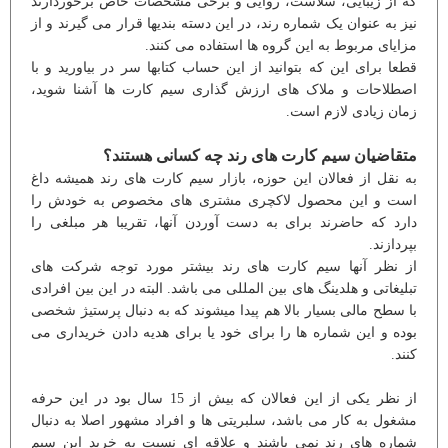
که از زیبایی، سلاست، روایی و برخی مشخصات خاص برخوردارند
نیز به عنوان یک شماره رند، در این دسته بندیها قرار می گیرند و از
مزایای مربوط به این گروه ها استفاده می کنند.
قطعا برای این که بتوانید از این حساب کتابها سر در بیاورید و با
اصطلاحات و ملاک های ارزش گذاری سیم کارت ها آشنا شوید،
زمان زیادی لازم است.
متقاضیان سیم کارت های رند چه کسانی هستند؟
به نقل از فعالان این حوزه، بازار سیم کارت های رند همیشه داغ
است و این محصول لاکچری مشتری های مخصوص به خودش را
دارد که حاضرند برای به دست آوردن آنها، تقریبا هر مبلغی را
بپردازند.
از نظر آنها سیم کارت های رند بیشتر مورد توجه شرکت های
تبلیغاتی و هلدینگ های بین المللی می باشد. البته در این بین افرادی
با سطح مالی بسیار بالا هم پیدا میشوند که به دنبال پرستیژ شخصی
بوده و این شماره ها را برای خود یا برای هدیه دادن خریداری می
کنند.
از نظر یکی از این فعالان که بیش از 15 سال بود در این حرفه
مشغول به کار می باشد، سلبریتی ها و افراد مشهور اصلا به دنبال
شماره های رند نمی باشند و علاقه ای نسبت به خرید این سیم