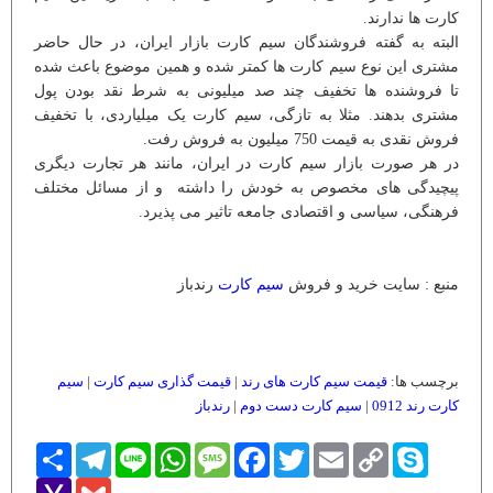
کارت ها ندارند.
البته به گفته فروشندگان سیم کارت بازار ایران، در حال حاضر
مشتری این نوع سیم کارت ها کمتر شده و همین موضوع باعث شده
تا فروشنده ها تخفیف چند صد میلیونی به شرط نقد بودن پول
مشتری بدهند. مثلا به تازگی، سیم کارت یک میلیاردی، با تخفیف
فروش نقدی به قیمت 750 میلیون به فروش رفت.
در هر صورت بازار سیم کارت در ایران، مانند هر تجارت دیگری
پیچیدگی های مخصوص به خودش را داشته و از مسائل مختلف
فرهنگی، سیاسی و اقتصادی جامعه تاثیر می پذیرد.
منبع : سایت خرید و فروش
سیم کارت
رندباز
برچسب ها:
قیمت سیم کارت های رند
|
قیمت گذاری سیم کارت
|
سیم
کارت رند 0912
|
سیم کارت دست دوم
|
رندباز
Skype
Copy
Email
Twitter
Facebook
Message
WhatsApp
Line
Telegram
اشتراک
Link
Yahoo
Gmail