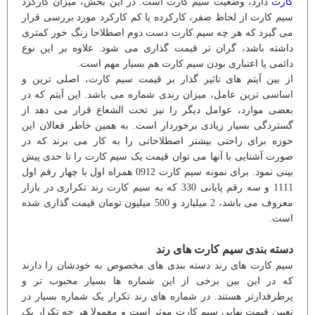
کارت
دارد، وضعیت سیم کارت است. در این بخش، میزان کارکرد
سیم کارت از لحاظ صفر، کارکرده یا کم کارکرد مورد بررسی قرار
می گیرد که هر چه سیم کارت دست دوم اصطلاحا زنگ خور کمتری
داشته باشد، گران تر قیمت گذاری می شود. علاوه بر این نوع
دائمی یا اعتباری بودن سیم کارت هم بسیار مهم است.
از بین آیتم های تاثیر گذار بر قیمت سیم کارت، اصلی ترین و
اساسی ترین عامل، میزان رندی شماره می باشد. این آیتم که در
بعضی موارد، عوامل دیگر را نیز تحت الشعاع قرار می دهد از
گستردگی بسیار زیادی برخوردار است. به همین خاطر فعالان این
حوزه برای راحتی بیشتر اصطلاحاتی را به کار می برند که در
صورت آشنایی با آنها می توان قیمت یک سیم کارت را تا حدی پیش
بینی نمود. برای نمونه سیم کارت 0912 همراه اول با چهار رقم اول
1111 و سه رقم پایانی 330 که به سیم کارت رند تکراری در بازار
معروف می باشد، 2 میلیارد و 500 میلیون تومان قیمت گذاری شده
است.
دسته بندی سیم کارت های رند
سیم کارت های رند دسته بندی های مخصوص به خودشان را دارند
که در این بین برخی از این شماره ها بسیار محبوب تر و
پرطرفدارتر هستند. در شماره های رند تکرار یک شماره بسیار در
تعیین قیمت نهایی سیم کارت موثر است و معمولا هر چه تکرار یک