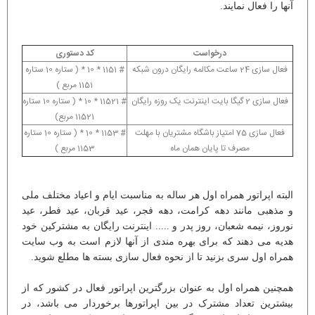
آنها را فعال نمایند.
درخواست
کد دستوری
فعال سازی 24 ساعت مکالمه رایگان درون شبکه
# 1151 * 10 * ( ستاره 10 ستاره
1151 مربع )
فعال سازی 2 گیگا بایت اینترنت یک روزه رایگان
# 11521 * 10 * ( ستاره 10 ستاره
11521 مربع)
فعال سازی 75 امتیاز باشگاه مشتریان با مهلت
# 1153 * 10 * ( ستاره 10 ستاره
مصرف تا پایان همان ماه
1153 مربع )
البته اپراتور همراه اول هر ساله به مناسبت ایام و اعیاد مختلف ملی
و مذهبی مانند دهه کرامت، دهه فجر، عید قربان، عید فطر، عید
نوروز، نیمه شعبان، روز پدر و ..... اینترنت رایگان به مشترکین خود
هدیه می دهند که برای بهره مندی از آنها لازم است به وب سایت
همراه اول سری بزنید تا از نحوه فعال سازی بسته ها مطلع شوید.
همچنین همراه اول به عنوان بزرگترین اپراتور فعال در کشور که از
بیشترین تعداد مشترک در بین اپراتورها برخوردار می باشد، در