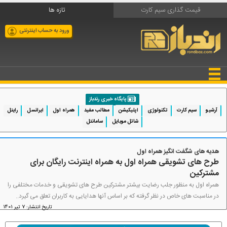
قیمت گذاری سیم کارت
تازه ها
ورود به حساب اینترنتی
پایگاه خبری رندباز
آرشیو
سیم کارت
تکنولوژی
اپلیکیشن
مطالب مفید
همراه اول
ایرانسل
رایتل
شاتل موبایل
سامانتل
هدیه های شگفت انگیز همراه اول
طرح های تشویقی همراه اول به همراه اینترنت رایگان برای
مشترکین
همراه اول به منظور جلب رضایت بیشتر مشترکین طرح های تشویقی و خدمات مختلفی را
در مناسبت های خاص در نظر گرفته که بر اساس آنها هدایایی به کاربران تعلق می گیرد..
تاریخ انتشار: 7 تیر 1401