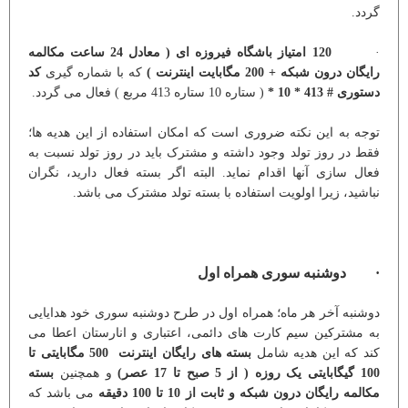
گردد.
·
120 امتیاز باشگاه فیروزه ای ( معادل 24 ساعت مکالمه
رایگان درون شبکه + 200 مگابایت اینترنت )
که با شماره گیری
کد
دستوری # 413 * 10 *
( ستاره 10 ستاره 413 مربع ) فعال می گردد.
توجه به این نکته ضروری است که امکان استفاده از این هدیه ها؛
فقط در روز تولد وجود داشته و مشترک باید در روز تولد نسبت به
فعال سازی آنها اقدام نماید. البته اگر بسته فعال دارید، نگران
نباشید، زیرا اولویت استفاده با بسته تولد مشترک می باشد.
· دوشنبه سوری همراه اول
دوشنبه آخر هر ماه؛ همراه اول در طرح دوشنبه سوری خود هدایایی
به مشترکین سیم کارت های دائمی، اعتباری و انارستان اعطا می
کند که این هدیه شامل
بسته های رایگان اینترنت 500 مگابایتی تا
100 گیگابایتی یک روزه ( از 5 صبح تا 17 عصر)
و همچنین
بسته
مکالمه رایگان درون شبکه و ثابت از 10 تا 100 دقیقه
می باشد که