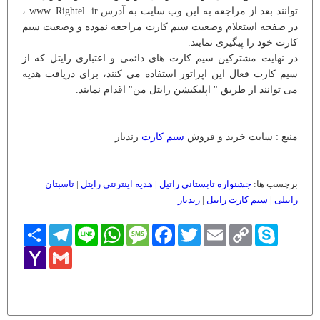
توانند بعد از مراجعه به این وب سایت به آدرس www. Rightel. ir ،
در صفحه استعلام وضعیت سیم کارت مراجعه نموده و وضعیت سیم
کارت خود را پیگیری نمایند.
در نهایت مشترکین سیم کارت های دائمی و اعتباری رایتل که از
سیم کارت فعال این اپراتور استفاده می کنند، برای دریافت هدیه
می توانند از طریق " اپلیکیشن رایتل من" اقدام نمایند.
منبع : سایت خرید و فروش
سیم کارت
رندباز
برچسب ها:
جشنواره تابستانی راتیل
|
هدیه اینترنتی رایتل
|
تاسبتان
رایتلی
|
سیم کارت رایتل
|
رندباز
Skype
Copy
Email
Twitter
Facebook
Message
WhatsApp
Line
Telegram
اشتراک
Link
Yahoo
Gmail
Mail