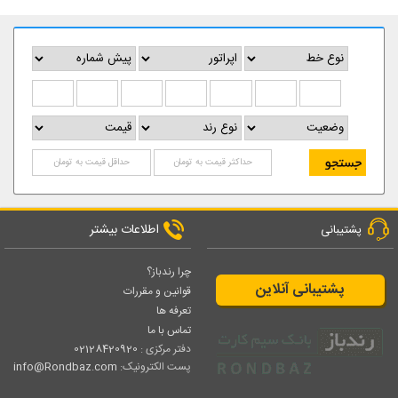
اطلاعات بیشتر
پشتیبانی
چرا رندباز؟
پشتیبانی آنلاین
قوانین و مقررات
تعرفه ها
تماس با ما
دفتر مرکزی :
02128420920
پست الکترونیک:
info@Rondbaz.com