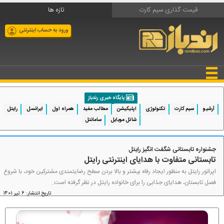
قیمت گذاری سیم کارت
تازه ها
ورود به حساب اینترنتی
پایگاه خبری رندباز
آرشیو
سیم کارت
تکنولوژی
اپلیکیشن
مطالب مفید
همراه اول
ایرانسل
رایتل
شاتل موبایل
سامانتل
جشنواره تابستانی شگفت انگیز رایتل
تابستانی متفاوت با هدایای اینترنتی رایتل
اپراتور رایتل به منظور ایجاد رفاه بیشتر و بالا بردن سطح رضایتمندی مشترکین خود، با شروع
فصل تابستان، هدایای جذابی را برای خانواده رایتل در نظر گرفته است..
تاریخ انتشار: 6 تیر 1401