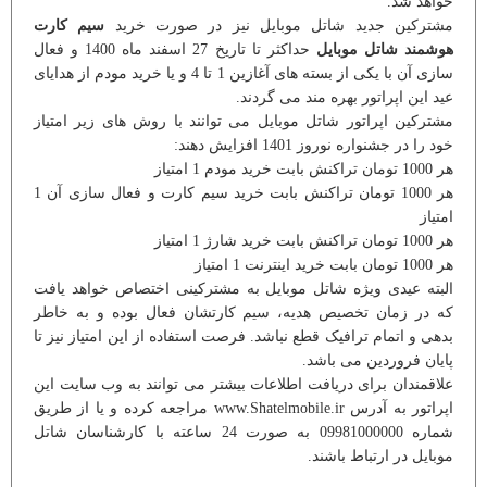
خواهد شد.
مشترکین جدید شاتل موبایل نیز در صورت خرید
سیم کارت
هوشمند شاتل موبایل
حداکثر تا تاریخ 27 اسفند ماه 1400 و فعال
سازی آن با یکی از بسته های آغازین 1 تا 4 و یا خرید مودم از هدایای
عید این اپراتور بهره مند می گردند.
مشترکین اپراتور شاتل موبایل می توانند با روش های زیر امتیاز
خود را در جشنواره نوروز 1401 افزایش دهند:
هر 1000 تومان تراکنش بابت خرید مودم 1 امتیاز
هر 1000 تومان تراکنش بابت خرید سیم کارت و فعال سازی آن 1
امتیاز
هر 1000 تومان تراکنش بابت خرید شارژ 1 امتیاز
هر 1000 تومان بابت خرید اینترنت 1 امتیاز
البته عیدی ویژه شاتل موبایل به مشترکینی اختصاص خواهد یافت
که در زمان تخصیص هدیه، سیم کارتشان فعال بوده و به خاطر
بدهی و اتمام ترافیک قطع نباشد. فرصت استفاده از این امتیاز نیز تا
پایان فروردین می باشد.
علاقمندان برای دریافت اطلاعات بیشتر می توانند به وب سایت این
اپراتور به آدرس www.Shatelmobile.ir مراجعه کرده و یا از طریق
شماره 09981000000 به صورت 24 ساعته با کارشناسان شاتل
موبایل در ارتباط باشند.