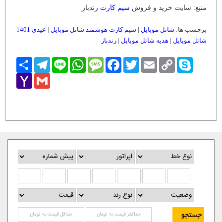
منبع: سایت خرید و فروش
سیم کارت
رندباز
برچسب ها:
شاتل موبایل
|
سیم کارت هوشمند شاتل موبایل
|
عیدی 1401
شاتل موبایل
|
هدیه شاتل موبایل
|
رندباز
Skype
Copy
Email
Twitter
Facebook
Message
WhatsApp
Line
Telegram
اشتراک
Link
Yahoo
Gmail
Mail