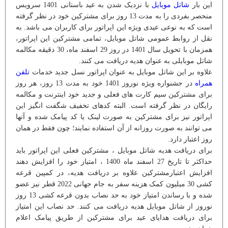
این بار
شاتل موبایل
با نزدیک شدن به عید باستانی 1401 سرویس
منحصر بفردی را به مدت 13 روز برای مشترکین خود در نظر گرفته
است که به نوعی عیدی ویژه این اپراتور برای کاربران می باشد. به
نقل از روابط عمومی شاتل موبایل، تمامی مشترکین این اپراتور،
همزمان با تحویل سال 1401 در روز 29 اسفند ماه، 30 دقیقه مکالمه
شاتل موبایلی به عنوان هدیه دریافت می کنند.
علاوه بر این شاتل موبایل به عنوان اپراتور نسل جدید خدمات
تلفن
همراه
در جشنواره ویژه نوروز 1401 خود به مدت 13 روز، هر روز
برای مشترکین سیم کارت های فعلی و جدید خود اینترنت و مکالمه
رایگان در نظر گرفته است. البته کدهای تخفیف شگفت انگیز این
اپراتور نیز برای مشترکین به صورت لینک یا کد پیامک شده و آنها
می توانند به صورت روزانه از آن استفاده نمایند؛ چون فقط در همان
روز اعتبار دارد.
برای دریافت هدیه شاتل موبایل ، مشترکین فعلی این اپراتور باید
حداکثر تا تاریخ 27 اسفند ماه 1400 ، امتیاز خود را افزایش دهند
افزایش اعتبارمشترکین علاوه بر دریافت هدیه، در کمپین قرعه
کشی 30 میلیون کمک هزینه سفر به جام جهانی 2022 قطر نیز عضو
شده و با رساندن امتیاز خود به حد نصاب بدون قرعه کشی 13 روز
نوروز از شاتل موبایل هدیه دریافت می کنند. حد نصاب این امتیاز
برای دریافت هدایای عید برای مشترکین از طریق پیامک اعلام