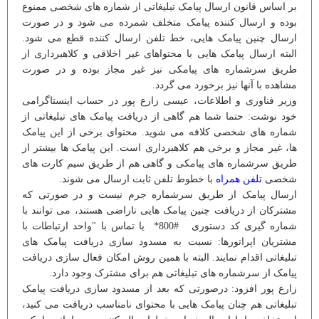
بر اساس قانون ارسال پیامک تبلیغاتی از شماره های شخصی ممنوع
بوده و ارسال کننده پیامک متخلف شمرده می شود و در صورت
ارسال چنین پیامک هایی، خط تلفن ارسال کننده قطع می شود.
البته ارسال پیامک هایی با محتواهای غیر اخلاقی و کلاهبرداری از
طریق سرشماره های پیامکی نیز غیر مجاز بوده و در صورت
مشاهده با آنها نیز برخورد می گردد.
وزیر فناوری و اطلاعات، عیسی زارع پور در حساب اینستاگرامی
خود نوشت: حتما شما هم گاهی از دریافت پیامک های تبلیغاتی از
شماره های شخصی کلافه می شوید. محتوای برخی از این پیامک
ها، غیر مجاز و برخی هم کلاهبرداری است. این پیامک ها بیشتر از
طریق سرشماره های پیامکی و گاهی هم از طریق سیم کارت های
شخصی
تلفن همراه
با خطوط تلفن ثابت ارسال می شوند.
ارسال پیامک از طریق سرشماره جرم نیست و در صورتی که
مشترکان از دریافت چنین پیامک هایی ناراضی هستند، می توانند با
شماره گیری کد دستوری #800* یا تماس با "واحد ارتباطات با
مشتریان اپراتورها: نسبت به مسدود سازی دریافت پیامک های
تبلیغاتی اقدام نمایند. البته با همین روش امکان فعال سازی دریافت
پیامک از سرشماره های تبلیغاتی هم برای مشترک وجود دارد.
زارع پور افزود: درصورتی که بعد از مسدود سازی دریافت پیامک
تبلیغاتی هم چنان پیامک هایی با محتوای نامناسب دریافت می کنید،