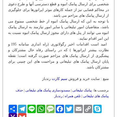
شخصی برای ارسال پیامک انبوه و قطع دسترسی آنها و طرح دعوی
در محاکم قضایی نیز از جمله کارهای موثر اپراتورها برای جلوگیری
از ارسال پیامک های مزاحم می باشد.
با توجه به این که ارسال پیامک انبوه از خط شخصی ممنوع می
باشد، متقاضیان امور تبلیغاتی یا سایر امور نیازمند به ارسال پیامک
انبوه می توانند از پنل های دارای مجوز ارسال پیامک انبوه نسبت به
این امر اقدام نمایند.
امید است اقدامات اخیر رگولاتوری (راه اندازی سامانه 195 و
نظارت بیشتر اپراتورها ) که در راستای رفاه حال مشترکان و
پیشگیری از ارسال پیامک های مزاحم صورت گرفته است؛ نقطه
پایان ارسال پیامک های تبلیغاتی و مزاحمت های این چنینی برای
مشترکان باشد.
منبع : سایت خرید و فروش
سیم کارت
رندباز
برچسب ها:
پیامک تبلیغاتی
|
مسدودسازی پیامک های تبلیغاتی
|
حذف
پیامک های تبلیغاتی
|
تلفن همراه
|
رندباز
Skype
Copy
Email
Twitter
Facebook
Message
WhatsApp
Line
Telegram
اشتراک
Link
Yahoo
Gmail