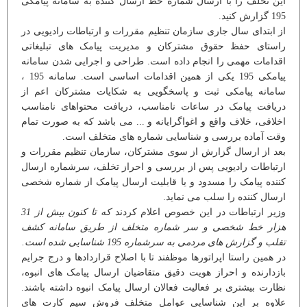
این تخلف را با ارسال شماره خط ارسال کننده به سامانه پیامکی
195 گزارش کنید.
از ابتدای سال جاری سازمان تنظیم مقررات و ارتباطات رادیویی در
راستای حفظ حقوق مشترکان و مدیریت پیامک های تبلیغاتی
اقدامات مهمی را انجام داده است. طراحی و اجرایی شدن سامانه
پیامکی 195 یکی از همین اقدامات اساسی است. سامانه 195 ،
سامانه پیامکی ثبت و پاسخگویی به شکایات مشترکان اعم از
دریافت پیامک در ساعات نامناسب، دریافت محتواهای نامناسب
اخلاقی، خلاف واقع و اغواگرایانه و ... می باشد که به صورت تمام
وقت آماده بررسی و شناسایی شماره های متخلف است.
بعد از ارسال گزارش از سوی مشترکان، سازمان تنظیم مقررات و
ارتباطات رادیویی پس از بررسی و احراز تخلف، سرشماره ارسال
کننده پیامک را مسدود و یا قابلیت ارسال پیامک از شماره شخصی
ارسال کننده را سلب می نماید.
وزیر ارتباطات در این خصوص اعلام کردند
که تا کنون بیش از 31
هزار خط شخصی و سر شماره متخلف از طریق سامانه کشف
تقلب و گزارش های مردمی به سرشماره 195 شناسایی شده است.
در همین راستا اپراتورها موظفند تا با اصلاح قراردادها و درج جرایم
بازدارنده و احراز هویت دقیق متقاضیان ارسال پیامک های انبوه،
نظارت بیشتری بر فعالیت فعالان ارسال پیامک انبوه داشته باشند.
علاوه بر این شناسایی عوامل متخلف فروش سیم کارت های