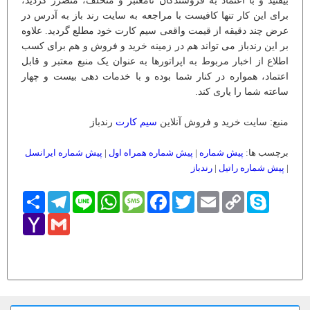
بیفتید و با اعتماد به فروشندگان نامعتبر و متخلف، متضرر گردید،
برای این کار تنها کافیست با مراجعه به سایت رند باز به آدرس در
عرض چند دقیقه از قیمت واقعی سیم کارت خود مطلع گردید. علاوه
بر این رندباز می تواند هم در زمینه خرید و فروش و هم برای کسب
اطلاع از اخبار مربوط به اپراتورها به عنوان یک منبع معتبر و قابل
اعتماد، همواره در کنار شما بوده و با خدمات دهی بیست و چهار
ساعته شما را یاری کند.
منبع: سایت خرید و فروش آنلاین
سیم کارت
رندباز
برچسب ها:
پیش شماره
|
پیش شماره همراه اول
|
پیش شماره ایرانسل
|
پیش شماره راتیل
|
رندباز
Skype
Copy
Email
Twitter
Facebook
Message
WhatsApp
Line
Telegram
اشتراک
Link
Yahoo
Gmail
Mail