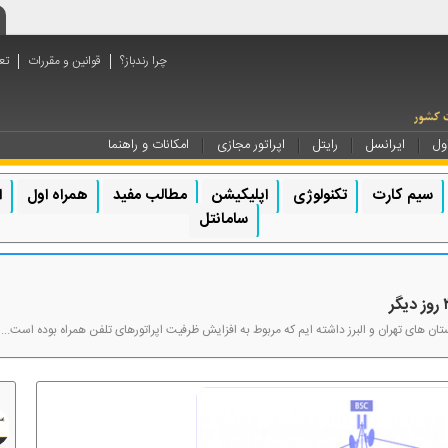
چرا رندباز؟
قوانین و مقررات
تع
ول
ایرانسل
رایتل
اپراتور مجازی
امکانات و راهنما
سیم کارت
تکنولوژی
اپلیکیشن
مطالب مفید
همراه اول
ا
سامانتل
ن ‌های تهران و البرز داشته ‌ایم که مربوط به افزایش ظرفیت اپراتورهای تلفن همراه بوده است...