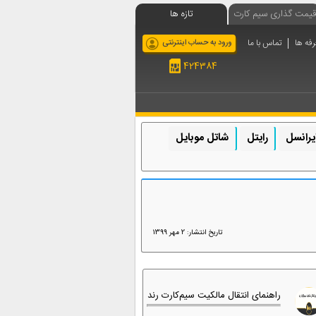
قیمت گذاری سیم کارت
تازه ها
رفه ها
تماس با ما
ورود به حساب اینترنتی
424384
یرانسل
رایتل
شاتل موبایل
تاریخ انتشار: 2 مهر 1399
راهنمای انتقال مالکیت سیم‌کارت رند