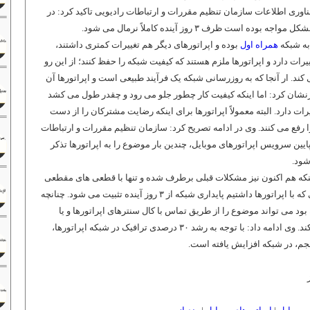
اوری اطلاعات سازمان تنظیم مقررات و ارتباطات رادیویی تاکید کرد: در
ت ظرف ۳ روز آینده کاملاً نرمال می ‌شود.
به شبکه
همراه اول
بوده و اپراتورهای دیگر هم تغییرات کمتری داشتند،
ت دارد و اپراتورها ملزم هستند که کیفیت شبکه را حفظ کنند؛ از این رو
 ‌کند. ار آنجا که به روزرسانی شبکه یک فرآیند طبیعی است و اپراتورها آن
طرنشان کرد: اما اینکه کیفیت کار چطور جلو می ‌رود و چقدر طول می‌ کشد
 دارد. البته معمولاً اپراتورها برای اینکه رضایت مشترکان را از دست
رفع می‌ کنند. وی در ادامه تصریح کرد: سازمان تنظیم مقررات و ارتباطات
یین سرویس اپراتورهای موبایل، چندین بار موضوع را به اپراتورها تذکر
 شود.
اینکه هم اکنون نیز مشکلات قبلی برطرف شده و تنها با قطعی‌ های مقطعی
و محدود روبرو هستیم، گفت: طی مذاکراتی که با اپراتورها داشتیم پایداری شبکه از ۳ روز آینده تثبیت می ‌شود. چنانچه
مواجه بود می‌ تواند موضوع را از طریق تماس با کال سنترهای اپراتورها و یا
تماس با شماره پیگیری شکایات ۱۹۵ دنبال کند. وی ادامه داد: با توجه به رشد ۳۰ درصدی ترافیک در شبکه اپراتورها،
جم، در شبکه افزایش یافته است.