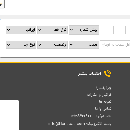
اطلاعات بیشتر
چرا رندباز؟
قوانین و مقررات
تعرفه ها
تماس با ما
دفتر مرکزی :
02128420920
پست الکترونیک:
info@Rondbaz.com