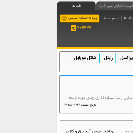
قیمت گذاری سیم کارت
تازه ها
رفه ها
تماس با ما
ورود به حساب اینترنتی
424434
یرانسل
رایتل
شاتل موبایل
ه و در این راستا سرمایه گذاری زیادی جهت توسعه
تاریخ انتشار: 1398/03/24
پرداخت قبوض آب، برق و گاز در