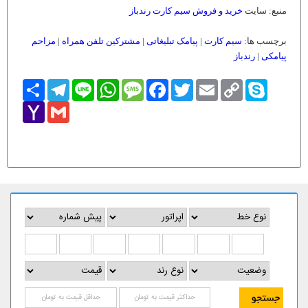
منبع: سایت
خرید و فروش سیم کارت رندباز
برچسب ها:
سیم کارت
|
پیامک تبلیغاتی
|
مشترکین تلفن همراه
|
مزاحم
پیامکی
|
رندباز
Skype
Copy
Email
Twitter
Facebook
Message
WhatsApp
Line
Telegram
اشتراک
Link
Yahoo
Gmail
Mail