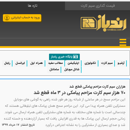
قیمت گذاری سیم کارت
تازه ها
ورود به حساب اینترنتی
پایگاه خبری رندباز
آرشیو
سیم کارت
تکنولوژی
اپلیکیشن
مطالب مفید
همراه اول
ایرانسل
رایتل
شاتل موبایل
سامانتل
هزاران سیم کارت مزاحم پیامکی قطع شد
۷۰ هزار سیم کارت مزاحم پیامکی در ۳ ماه قطع شد
این مزاحم سمج در هر ساعتی از شبانه روز هر طور شده راهی به گوشی های موبایل
مسترکین تلفن همراه پیدا می کرد. این مزاحم سمج همان پیامک های تبلیغاتی هستند که
چندسالی است با شماره های مختلف به شماره های مشترکین تلفن همراه ارسال می شوند.
زمانی حجم ارسال این پیامک ها به قدری افزایش یافت که بسیار آزاردهنده و خسته کننده
شد و صدای بسیاری از مشترکین را به نشانه اعتراض درآورد
تاریخ انتشار: 17 خرداد 1399