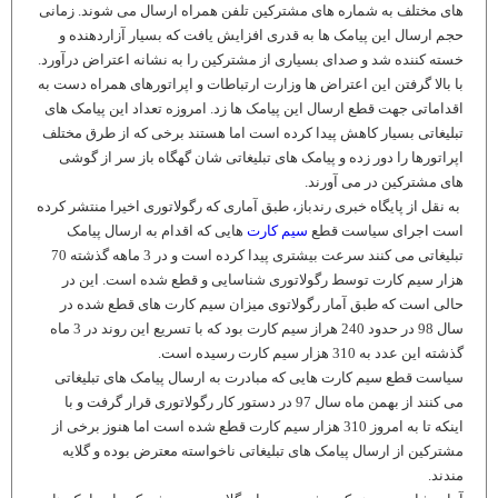
های مختلف به شماره های مشترکین تلفن همراه ارسال می شوند. زمانی
حجم ارسال این پیامک ها به قدری افزایش یافت که بسیار آزاردهنده و
خسته کننده شد و صدای بسیاری از مشترکین را به نشانه اعتراض درآورد.
با بالا گرفتن این اعتراض ها وزارت ارتباطات و اپراتورهای همراه دست به
اقداماتی جهت قطع ارسال این پیامک ها زد. امروزه تعداد این پیامک های
تبلیغاتی بسیار کاهش پیدا کرده است اما هستند برخی که از طرق مختلف
اپراتورها را دور زده و پیامک های تبلیغاتی شان گهگاه باز سر از گوشی
های مشترکین در می آورند.
به نقل از پایگاه خبری رندباز، طبق آماری که رگولاتوری اخیرا منتشر کرده
است اجرای سیاست قطع
سیم کارت
هایی که اقدام به ارسال پیامک
تبلیغاتی می کنند سرعت بیشتری پیدا کرده است و در 3 ماهه گذشته 70
هزار سیم کارت توسط رگولاتوری شناسایی و قطع شده است. این در
حالی است که طبق آمار رگولاتوی میزان سیم کارت های قطع شده در
سال 98 در حدود 240 هراز سیم کارت بود که با تسریع این روند در 3 ماه
گذشته این عدد به 310 هزار سیم کارت رسیده است.
سیاست قطع سیم کارت هایی که مبادرت به ارسال پیامک های تبلیغاتی
می کنند از بهمن ماه سال 97 در دستور کار رگولاتوری قرار گرفت و با
اینکه تا به امروز 310 هزار سیم کارت قطع شده است اما هنوز برخی از
مشترکین از ارسال پیامک های تبلیغاتی ناخواسته معترض بوده و گلایه
مندند.