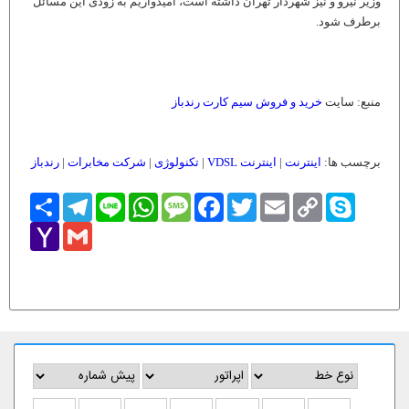
وزیر نیرو و نیز شهردار تهران داشته است، امیدواریم به زودی این مسائل
برطرف شود.
منبع: سایت
خرید و فروش سیم کارت رندباز
برچسب ها:
اینترنت
|
اینترنت VDSL
|
تکنولوژی
|
شرکت مخابرات
|
رندباز
Skype
Copy
Email
Twitter
Facebook
Message
WhatsApp
Line
Telegram
اشتراک
Link
Yahoo
Gmail
Mail