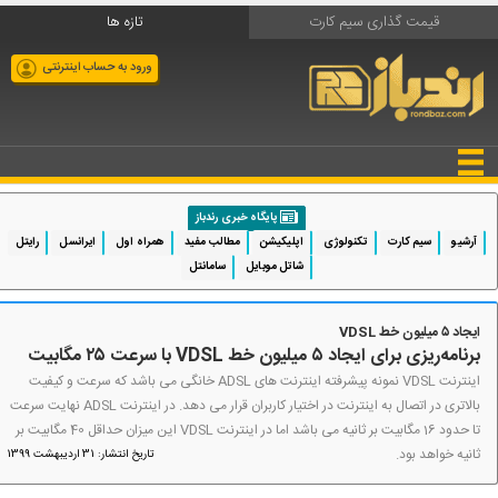
قیمت گذاری سیم کارت
تازه ها
ورود به حساب اینترنتی
پایگاه خبری رندباز
آرشیو
سیم کارت
تکنولوژی
اپلیکیشن
مطالب مفید
همراه اول
ایرانسل
رایتل
شاتل موبایل
سامانتل
ایجاد ۵ میلیون خط VDSL
برنامه‌ریزی برای ایجاد ۵ میلیون خط VDSL با سرعت ۲۵ مگابیت
اینترنت VDSL نمونه پیشرفته اینترنت های ADSL خانگی می باشد که سرعت و کیفیت
بالاتری در اتصال به اینترنت در اختیار کاربران قرار می دهد. در اینترنت ADSL نهایت سرعت
تا حدود 16 مگابیت بر ثانیه می باشد اما در اینترنت VDSL این میزان حداقل 40 مگابیت بر
ثانیه خواهد بود.
تاریخ انتشار: 31 اردیبهشت 1399