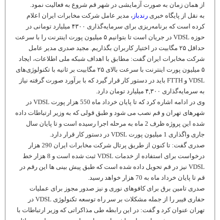
از همان زمان به صورت آزمایشی در شهر قم شروع به فعالیت نمود.
به نقل از پایگاه خبری
رندباز
، مدیر عامل شرکت مخابرات ایران اعلام
کرده است که برنامه‌ریزی برای سرمایه‌گذاری ۴۳۰۰ میلیارد تومانی در
حوزه VDSL در جریان است تا بتوانیم ۵ میلیون پورت اینترنت را با سرعت
حداقل ۲۵ مگابیت در اختیار کاربران بگذاریم. مجید صدری مدیر عامل
شرکت مخابرات ایران گفت: مطابق با اهداف شبکه ملی اطلاعات، ایجاد
۵ میلیون پورت اینترنت با سرعت بالای ۲۵ مگابیت بر ثانیه با تکنولوژی‌های
VDSL و FTTH باید در دستور کار قرار گیرد که با برآورد صورت گرفته نیاز
به سرمایه‌گذاری ۴,۳۰۰ میلیارد تومان دارد.
وی در ادامه اشاره کرد که تا پایان خرداد ماه 550 هزار پورت VDSL در
شهرهای تهران و قم نصب می شود و طبق قولی که به وزیر ارتباطات داده
شده این پروژه ظرف 2 ماه به مرحله اجرا رسیده است و تا پایان سال
جاری واگذاری 1 میلیون پورت VDSL در دستور کار قرار دارد.
صدری گفت: تا کنون از طریق پرتال شرکت مخابرات ایران 290 هزار
درخواست برای استفاده از خدمات VDSL ثبت شده است و 8 هزار خط
VDSL نیز در قم تحویل داده شده است که طبق پیش بینی ها این رقم در
قم تا پایان خرداد ماه به 70 هزار خواهد رسید.
صدری تامین برق برای کافوهای نوری و نیز صدور مجوز برای عملیات
حفاری فیبر را از جمله مشکلات بر سر راه توسعه تکنولوژی VDSL در
تهران عنوان کرد و گفت: در این رابطه طی مذاکراتی که وزیر ارتباطات با