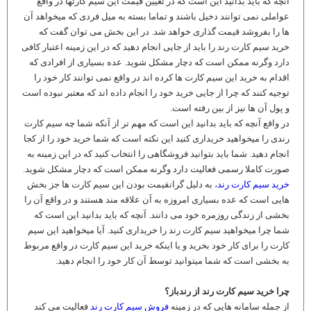
آنچه که باید بدانید این است که در تعیین قیمت این سیم کارتها در واقع
عواملی نمی توانند دخیل باشند و تماما بسته به میل فردی که میخواهد آن
ها را بفروشد قیمت گذاری خواهد شد. در این بخش می توان گفت که
خرید سیم کارت رند را باید از جایی انجام دهید که در این زمینه اعتبار کافی
دارد وگرنه ممکن است که دچار مشکل شوید. عده بسیاری از افرادی که
اقدام به خرید این سیم کارت ها کرده اند در واقع نمی توانند کار خود را
توجیه کنند که چرا از جایی خرید خود را انجام داده اند که معتبر نبوده است
و پول آن ها نیز از بین رفته است.
در واقع آنچه که باید بدانید این است که مهم تر از آنکه شما چه سیم کارت
رندی را میخواهید خریداری کنید این نکته است که شما خرید خود را از کجا
انجام دهید. شما باید بتوانید فروشگاهی را انتخاب کنید که در این زمینه به
صورت کاملا رسمی فعالیت دارد وگرنه ممکن است که دچار مشکل شوید.
خرید سیم کارت رند
، به دلیل گرانقیمت بودن این سیم کارت ها جز بخش
هایی است که عده بسیاری امروزه به آن علاقه مند هستند و در واقع آن را
بخشی از زندگی روزمره خود می دانند. آنچه که باید بدانید این است که
شما چرا میخواهید سیم کارت رند را خریداری کنید. آیا میخواهید این سیم
کارت را برای کار خود بخرید و یا اینکه خرید این سیم کارت در واقع مربوط
به بخشی است که شما میتوانید توسط آن کار خود را انجام دهید.
چرا خرید سیم کارت رند از رندباز؟
از جمله سامانه هایی که در زمینه
فروش سیم کارت رند
فعالیت می کند