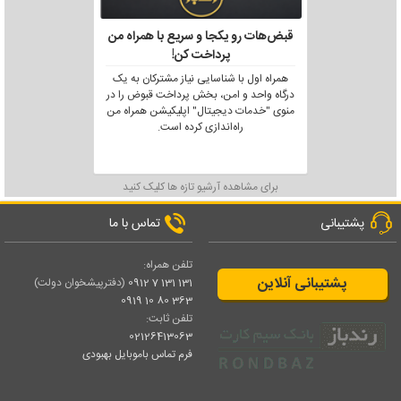
قبض‌هات رو یکجا و سریع با همراه من
پرداخت کن!
همراه اول با شناسایی نیاز مشترکان به یک
درگاه واحد و امن، بخش پرداخت قبوض را در
منوی "خدمات دیجیتال" اپلیکیشن همراه من
راه‌اندازی کرده است.
برای مشاهده آرشیو تازه ها کلیک کنید
پشتیبانی
تماس با ما
تلفن همراه:
پشتیبانی آنلاین
131 131 7 0912
(دفترپیشخوان دولت)
363 80 10 0919
تلفن ثابت:
02126413063
فرم تماس باموبایل بهبودی