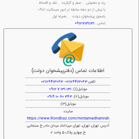
رند و معمولی ... صفر و کارکرده ... نقد و اقساط
با بیش از دو دهه سابقه در امور سیمکارت 0912
بامجوز پیشخوان دولت .... همراه اول
تماس :
09127131131
اطلاعات تماس (دفترپیشخوان دولت)
تلفن:
02126413063
-
02126413063
موبایل(1):
131 131 7 0912
موبایل(2):
363 80 10 0919
موبایل(3):
سایت:
https://www.Rondbaz.com/mirdamadhamrah
آدرس: تهران، تهران، تهران میرداماد میدان مادر خ سنجابی
خ چهارم پلاک 5 واحد 2