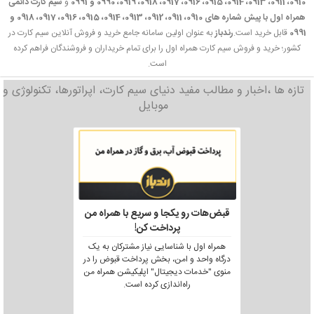
0910، 0911، 0913، 0914، 0915، 0916، 0917، 0918، 0919، 0990 و 0991
و
سیم کارت دائمی
همراه اول با پیش شماره های 0910، 0911، 0912، 0913، 0914، 0915، 0916، 0917، 0918 و
0991
قابل خرید است.
رندباز
به عنوان اولین سامانه جامع خرید و فروش آنلاین سیم کارت در
کشور؛ خرید و فروش سیم کارت همراه اول را برای تمام خریداران و فروشندگان فراهم کرده
است.
تازه ها ،اخبار و مطالب مفید دنیای سیم کارت، اپراتورها، تکنولوژی و
موبایل
قبض‌هات رو یکجا و سریع با همراه من
پرداخت کن!
همراه اول با شناسایی نیاز مشترکان به یک
درگاه واحد و امن، بخش پرداخت قبوض را در
منوی "خدمات دیجیتال" اپلیکیشن همراه من
راه‌اندازی کرده است.