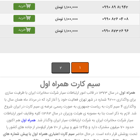
خرید
0990 89 81 942
1,100,000
تومان
خرید
0990 826 04 08
1,100,000
تومان
خرید
0990 873 26 96
1,100,000
تومان
1
2
سیم کارت همراه اول
همراه اول
در سال 1373 در قالب امور ارتباطات سيار شرکت مخابرات ايران با ظرفیت سازی
برای واگذاری 9200 شماره در شهر تهران فعالیت خود را آغاز کرد که در مرداد ماه همان سال با
واگذاری 4 سیم کارت به ریاست جمهوری به صورت رسمی عرضه ی سیم کارت در ایران شروع
شد. لازم به ذکر است بنا به مصوبه ی هیئت وزیران در سال 1383؛ کليه وظايف امور ارتباطات
سيار شرکت مخابرات ايران به شرکت ارتباطات سيار ایران واگذار شد.
همراه اول
هم اکنون
حدود 70 میلیون مشترک دارد و 1245 شهر و بیش از 70 هزار کیلومتر از جاده های کشور را
تحت پوشش قرار داده است. در حال حاضر
سیم کارت اعتباری همراه اول با پیش شماره های