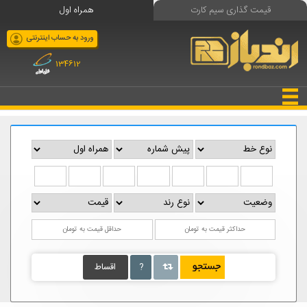
قیمت گذاری سیم کارت
همراه اول
ورود به حساب اینترنتی
134612
?
اقساط