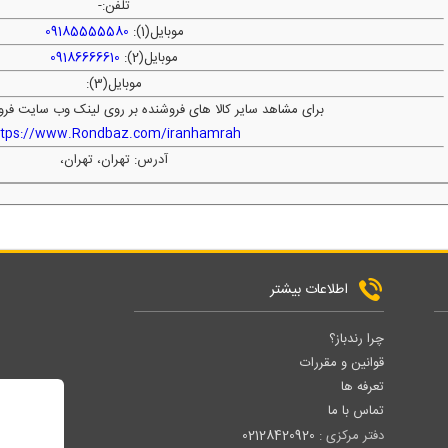
تلفن:
-
موبایل(1):
09185555580
موبایل(2):
09186666610
موبایل(3):
برای مشاهد سایر کالا های فروشنده بر روی لینک وب سایت فرو
ttps://www.Rondbaz.com/iranhamrah
آدرس: تهران، تهران،
اطلاعات بیشتر
چرا رندباز؟
قوانین و مقررات
تعرفه ها
تماس با ما
دفتر مرکزی :
02128420920