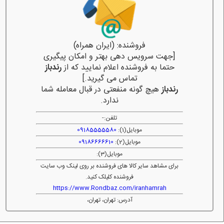
فروشنده: (ایران همراه)
[جهت سرویس دهی بهتر و امکان پیگیری
حتما به فروشنده اعلام نمایید که از
رندباز
تماس می گیرید.]
رندباز
هیچ گونه منفعتی در قبال معامله شما
ندارد.
تلفن:
-
موبایل(1):
09185555580
موبایل(2):
09186666610
موبایل(3):
برای مشاهد سایر کالا های فروشنده بر روی لینک وب سایت
فروشنده کلیلک کنید.
https://www.Rondbaz.com/iranhamrah
آدرس: تهران، تهران،