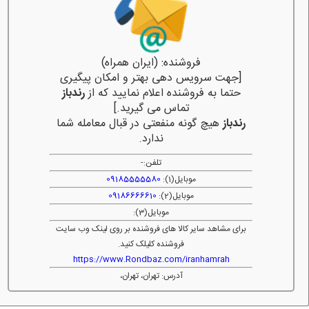
فروشنده: (ایران همراه)
[جهت سرویس دهی بهتر و امکان پیگیری
حتما به فروشنده اعلام نمایید که از
رندباز
تماس می گیرید.]
رندباز
هیچ گونه منفعتی در قبال معامله شما
ندارد.
تلفن:
-
موبایل(1):
09185555580
موبایل(2):
09186666610
موبایل(3):
برای مشاهد سایر کالا های فروشنده بر روی لینک وب سایت
فروشنده کلیلک کنید.
https://www.Rondbaz.com/iranhamrah
آدرس: تهران، تهران،