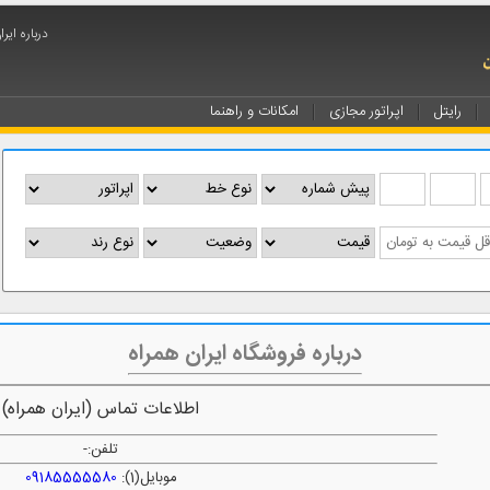
درباره ایر
رایتل
اپراتور مجازی
امکانات و راهنما
درباره فروشگاه ایران همراه
اطلاعات تماس (ایران همراه)
تلفن:
-
موبایل(1):
09185555580