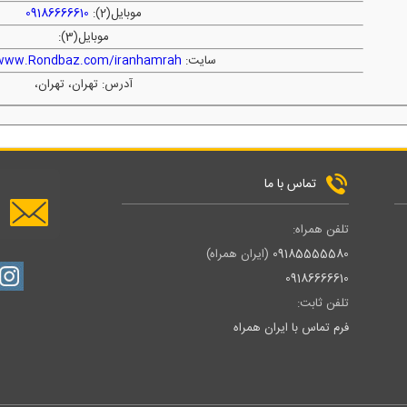
موبایل(2):
09186666610
موبایل(3):
سایت:
/www.Rondbaz.com/iranhamrah
آدرس: تهران، تهران،
تماس با ما
تلفن همراه:
09185555580
(ایران همراه)
09186666610
تلفن ثابت:
فرم تماس با ایران همراه