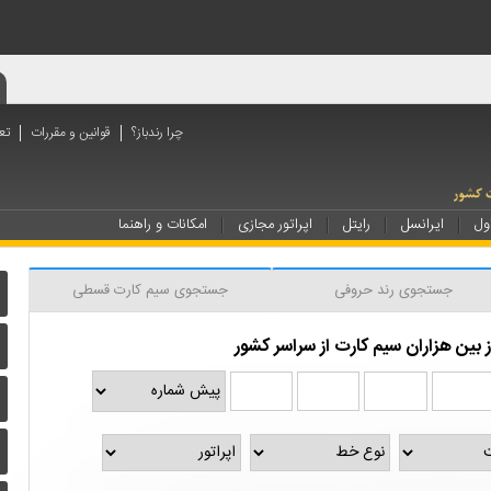
چرا رندباز؟
قوانین و مقررات
تع
ول
ایرانسل
رایتل
اپراتور مجازی
امکانات و راهنما
جستجوی رند حروفی
جستجوی سیم کارت قسطی
بین هزاران سیم کارت از سراسر کشور