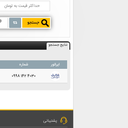
نتایج جستجو
اپراتور
شماره
0998 142 4030
پشتیبانی