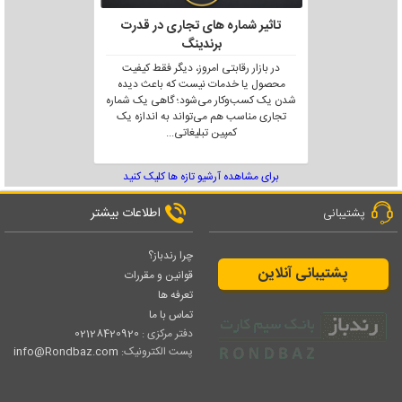
تاثیر شماره های تجاری در قدرت
برندینگ
در بازار رقابتی امروز، دیگر فقط کیفیت
محصول یا خدمات نیست که باعث دیده
شدن یک کسب‌وکار می‌شود؛ گاهی یک شماره
تجاری مناسب هم می‌تواند به اندازه یک
کمپین تبلیغاتی
...
برای مشاهده آرشیو تازه ها کلیک کنید
اطلاعات بیشتر
پشتیبانی
چرا رندباز؟
پشتیبانی آنلاین
قوانین و مقررات
تعرفه ها
تماس با ما
دفتر مرکزی :
02128420920
پست الکترونیک:
info@Rondbaz.com