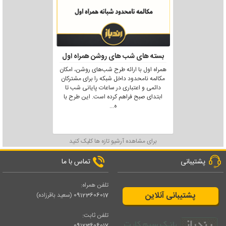
بسته های شب های روشن همراه اول
همراه اول با ارائه طرح شب‌های روشن، امکان
مکالمه نامحدود داخل شبکه را برای مشترکان
دائمی و اعتباری در ساعات پایانی شب تا
ابتدای صبح فراهم کرده است. این طرح با
ه
...
برای مشاهده آرشیو تازه ها کلیک کنید
پشتیبانی
تماس با ما
تلفن همراه:
پشتیبانی آنلاین
09123606017
(سعید باقرزاده)
تلفن ثابت:
09123606017