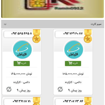
سیم کارت
0912 565 465 8
0912 769 60 87
خرید
خرید
تومان
125,000,000
تومان
165,000,000
دائمی - کارکرده
دائمی - کارکرده
9 روز پیش
9 روز پیش
0912 361 18 71
0912 307 63 84