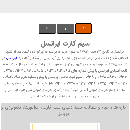
1
3
2
سیم کارت ایرانسل
ایرانسل
در تاریخ 27 بهمن 1382 به عنوان برند ی مزایده ی اپراتور دوم تلفن همراه کشور
انتخاب شد و نه ماه پس از دریافت مجوز بهره برداری آزمایشی از شبکه را آغاز کرد.
ایرانسل
در
29 مهر 1385 به صورت رسمی در شهرهای تهران، مشهد و تبریز افتتاح شد. در حال حاضر
سیم
کارت اعتباری ایرانسل با پیش شماره های 0901، 0902، 0903، 0905، 0930، 0933، 0935،
0936، 0937، 0938 و 0939
و
سیم کارت دائمی ایرانسل با پیش شماره های 0901، 0902،
0930، 0933، 0935، 0936، 0937، 0938 و 0939
قابل خرید است.
رندباز
به عنوان اولین
سامانه جامع خرید و فروش آنلاین سیم کارت در کشور؛ خرید و فروش سیم کارت ایرانسل را
برای تمام خریداران و فروشندگان فراهم کرده است.
تازه ها ،اخبار و مطالب مفید دنیای سیم کارت، اپراتورها، تکنولوژی و
موبایل