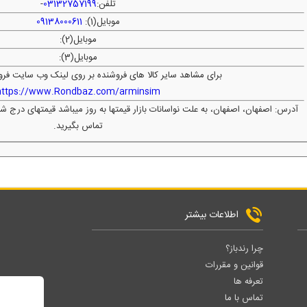
تلفن:
03132757199
-
موبایل(1):
09138000611
موبایل(2):
موبایل(3):
برای مشاهد سایر کالا های فروشنده بر روی لینک وب سایت فرو
https://www.Rondbaz.com/arminsim
آدرس: اصفهان، اصفهان، به علت نواسانات بازار قیمتها به روز میباشد قیمتهای درج 
تماس بگیرید.
اطلاعات بیشتر
چرا رندباز؟
قوانین و مقررات
تعرفه ها
تماس با ما