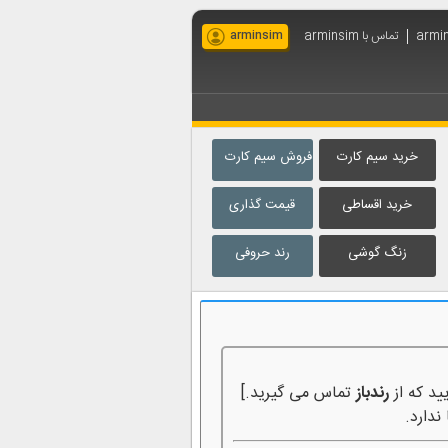
تماس با arminsim
arminsim
خرید سیم کارت
فروش سیم کارت
خرید اقساطی
قیمت گذاری
زنگ گوشی
رند حروفی
ید که از
رندباز
تماس می گیرید.]
ندارد.