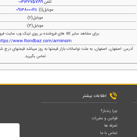
تلفن:
03132757199
-
موبایل(1):
09138000611
موبایل(2):
موبایل(3):
برای مشاهد سایر کالا های فروشنده بر روی لینک وب سایت فرو
https://www.Rondbaz.com/arminsim
آدرس: اصفهان، اصفهان، به علت نواسانات بازار قیمتها به روز میباشد قیمتهای درج 
تماس بگیرید.
اطلاعات بیشتر
چرا رندباز؟
قوانین و مقررات
تعرفه ها
تماس با ما