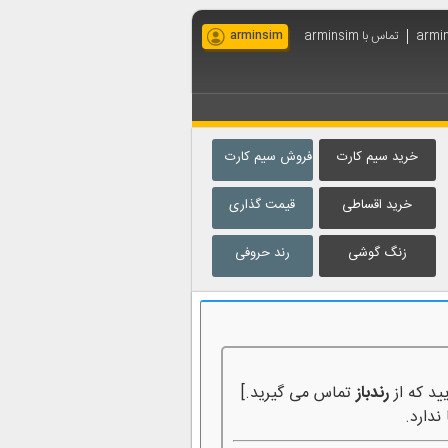
تماس با arminsim
arminsim
خرید سیم کارت
فروش سیم کارت
خرید اقساطی
قیمت گذاری
زنگ گوشی
رند حروفی
ید که از
رندباز
تماس می گیرید.]
ندارد.